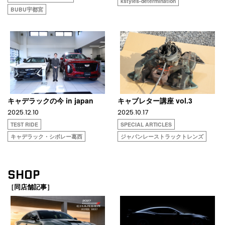
kstyles-determination
BUBU宇都宮
キャデラックの今 in japan
キャブレター講座 vol.3
2025.12.10
2025.10.17
TEST RIDE
SPECIAL ARTICLES
キャデラック・シボレー葛西
ジャパンレーストラックトレンズ
SHOP
［同店舗記事］