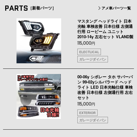
PARTS
［新着パーツ］
アメ車パーツ一覧
マスタング ヘッドライト 日本
光軸 車検改善 日本仕様 左側通
行用 ロービーム ユニット
2010-14y 左右セット VLAND製
115,000
円
ELECTLICAL
ガレージダイバン
00-06y シボレー タホ サバーバ
ン 99-02yシルバラード ヘッド
ライト LED 日本光軸仕様 車検
改善 日本仕様 左側通行用 左右
セット
115,000
円
EXTERIOR
ガレージダイバン