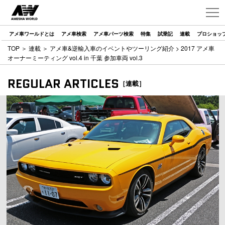
アメ車ワールドとは
アメ車検索
アメ車パーツ検索
特集
試乗記
連載
プロショッ
TOP
＞
連載
＞
アメ車&逆輸入車のイベントやツーリング紹介
> 2017 アメ車
オーナーミーティング vol.4 in 千葉 参加車両 vol.3
REGULAR ARTICLES
［連載］