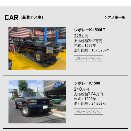
CAR
［新着アメ車］
アメ車一覧
シボレーK-1500LT
228
万円
257
支払総額
万円
年式：1997年
走行距離：167,323km
ガレージダイバン
シボレーK1500
248
万円
274
支払総額
万円
年式：1993年
走行距離：24,968km
ガレージダイバン