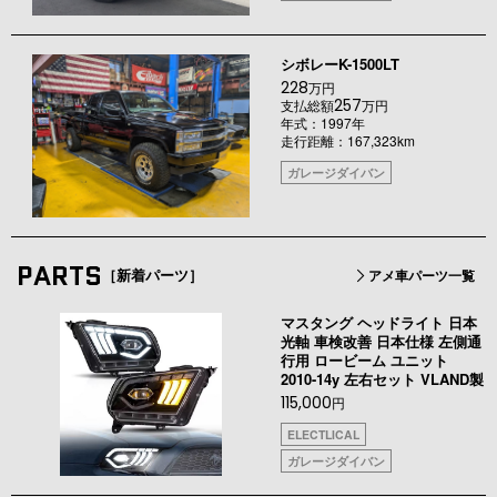
シボレーK-1500LT
228
万円
257
支払総額
万円
年式：1997年
走行距離：167,323km
ガレージダイバン
PARTS
［新着パーツ］
アメ車パーツ一覧
マスタング ヘッドライト 日本
光軸 車検改善 日本仕様 左側通
行用 ロービーム ユニット
2010-14y 左右セット VLAND製
115,000
円
ELECTLICAL
ガレージダイバン