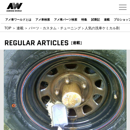
アメ車ワールドとは
アメ車検索
アメ車パーツ検索
特集
試乗記
連載
プロショッ
TOP
＞
連載
＞
パーツ・カスタム・チューニング
> 人気の洗車ケミカル剤
REGULAR ARTICLES
［連載］