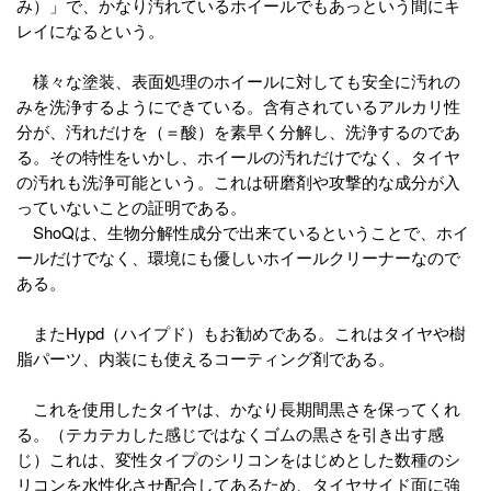
み）」で、かなり汚れているホイールでもあっという間にキ
レイになるという。
様々な塗装、表面処理のホイールに対しても安全に汚れの
みを洗浄するようにできている。含有されているアルカリ性
分が、汚れだけを（＝酸）を素早く分解し、洗浄するのであ
る。その特性をいかし、ホイールの汚れだけでなく、タイヤ
の汚れも洗浄可能という。これは研磨剤や攻撃的な成分が入
っていないことの証明である。
ShoQは、生物分解性成分で出来ているということで、ホイ
ールだけでなく、環境にも優しいホイールクリーナーなので
ある。
またHypd（ハイプド）もお勧めである。これはタイヤや樹
脂パーツ、内装にも使えるコーティング剤である。
これを使用したタイヤは、かなり長期間黒さを保ってくれ
る。（テカテカした感じではなくゴムの黒さを引き出す感
じ）これは、変性タイプのシリコンをはじめとした数種のシ
リコンを水性化させ配合してあるため、タイヤサイド面に強