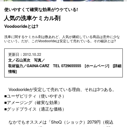
使いやすくて確実な効果がウケている!
人気の洗車ケミカル剤
Voodoorideとは?
洗車に関するケミカル剤は数あれど、人気が継続している商品は意外に少な
いという。だが、このVoodoorideは安定して売れている。その秘訣とは?
更新日：2012.10.22
文／石山英次 写真／
取材協力／GAINA-CARZ TEL 0729655555 [
ホームページ
] [
詳細
情報
]
Voodoorideが安定して売れている理由、それは3つある。
■ユーザビリティ（使いやすさ）
■アメージング（確実な効果）
■グッドプライス（適正な価格）
なかでもオススメは「ShoQ（ショック）2079円（税込