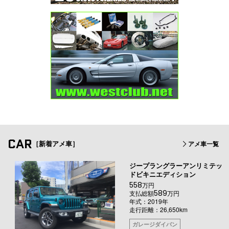
CAR
［新着アメ車］
アメ車一覧
ジープラングラーアンリミテッ
ドビキニエディション
558
万円
589
支払総額
万円
年式：2019年
走行距離：26,650km
ガレージダイバン