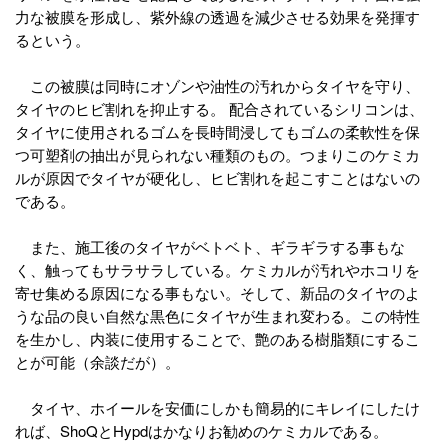
力な被膜を形成し、紫外線の透過を減少させる効果を発揮す
るという。
この被膜は同時にオゾンや油性の汚れからタイヤを守り、
タイヤのヒビ割れを抑止する。 配合されているシリコンは、
タイヤに使用されるゴムを長時間浸してもゴムの柔軟性を保
つ可塑剤の抽出が見られない種類のもの。つまりこのケミカ
ルが原因でタイヤが硬化し、ヒビ割れを起こすことはないの
である。
また、施工後のタイヤがベトベト、ギラギラする事もな
く、触ってもサラサラしている。ケミカルが汚れやホコリを
寄せ集める原因になる事もない。そして、新品のタイヤのよ
うな品の良い自然な黒色にタイヤが生まれ変わる。この特性
を生かし、内装に使用することで、艶のある樹脂類にするこ
とが可能（余談だが）。
タイヤ、ホイールを安価にしかも簡易的にキレイにしたけ
れば、ShoQとHypdはかなりお勧めのケミカルである。