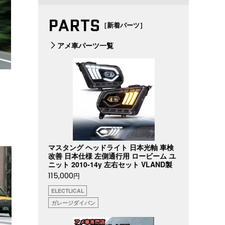
PARTS
［新着パーツ］
アメ車パーツ一覧
マスタング ヘッドライト 日本光軸 車検
改善 日本仕様 左側通行用 ロービーム ユ
ニット 2010-14y 左右セット VLAND製
115,000
円
ELECTLICAL
ガレージダイバン