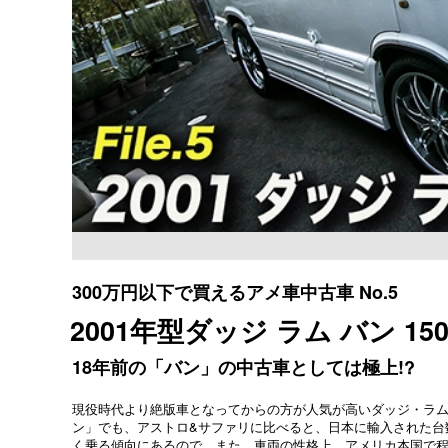
300万円以下で買えるアメ車中古車 No.5
2001年型ダッジ ラム バン 1
18年前の「バン」の中古車としては極上!?
現役時代より絶版車となってからの方が人気が高いダッジ・ラ
ン」でも、アストロ&サファリに比べると、日本に輸入された台
く乗る傾向にあるので。また、車両の性格上、アメリカ本国で