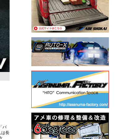
「バ
人は長
方