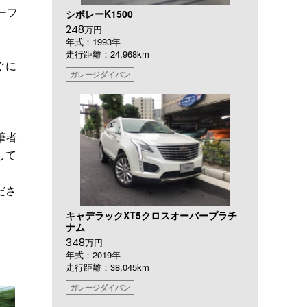
ーフ
シボレーK1500
248
万円
年式：1993年
走行距離：24,968km
ぐに
ガレージダイバン
筆者
して
ださ
キャデラックXT5クロスオーバープラチ
ナム
348
万円
年式：2019年
走行距離：38,045km
ガレージダイバン