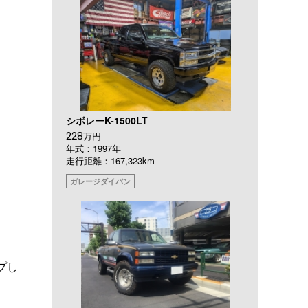
シボレーK-1500LT
228
万円
年式：1997年
走行距離：167,323km
ガレージダイバン
プし
。