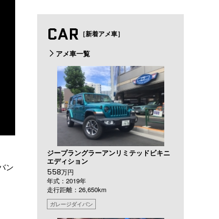
CAR
［新着アメ車］
アメ車一覧
ジープラングラーアンリミテッドビキニ
エディション
バン
558
万円
年式：2019年
走行距離：26,650km
、
ガレージダイバン