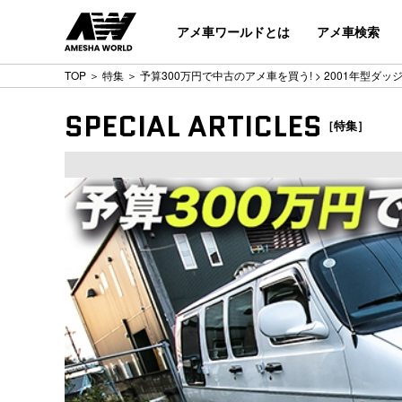
アメ車ワールドとは
アメ車検索
TOP
＞
特集
＞
予算300万円で中古のアメ車を買う!
> 2001年型ダッ
SPECIAL ARTICLES
［特集］