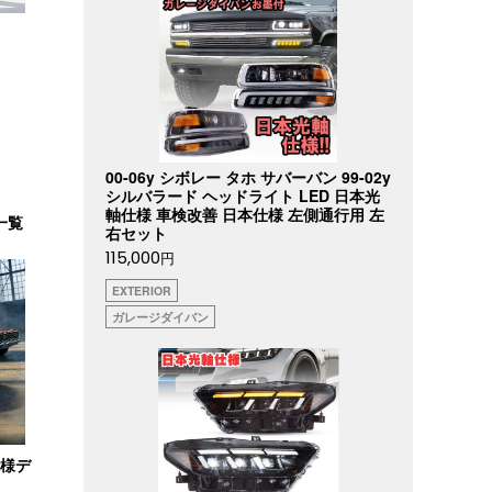
00-06y シボレー タホ サバーバン 99-02y
シルバラード ヘッドライト LED 日本光
軸仕様 車検改善 日本仕様 左側通行用 左
一覧
右セット
115,000
円
EXTERIOR
ガレージダイバン
仕様デ