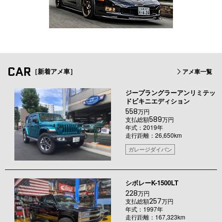
CAR
［新着アメ車］
アメ車一覧
ジープラングラーアンリミテッ
ドビキニエディション
558
万円
589
支払総額
万円
年式：2019年
走行距離：26,650km
ガレージダイバン
シボレーK-1500LT
228
万円
257
支払総額
万円
年式：1997年
走行距離：167,323km