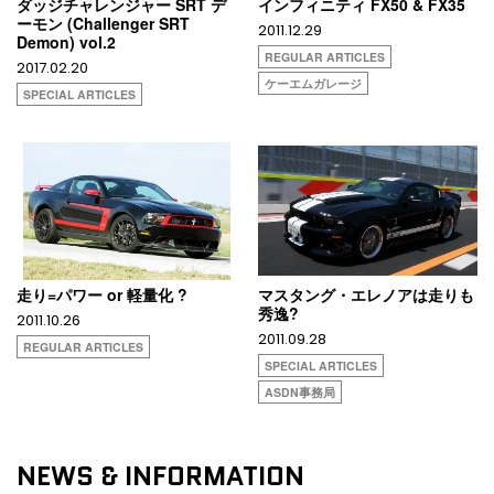
ダッジチャレンジャー SRT デ
インフィニティ FX50 & FX35
ーモン (Challenger SRT
2011.12.29
Demon) vol.2
REGULAR ARTICLES
2017.02.20
ケーエムガレージ
SPECIAL ARTICLES
走り=パワー or 軽量化 ?
マスタング・エレノアは走りも
秀逸?
2011.10.26
2011.09.28
REGULAR ARTICLES
SPECIAL ARTICLES
ASDN事務局
NEWS & INFORMATION