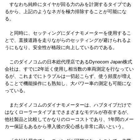
すなわち純粋にタイヤが回る力のみを計測するタイプであ
るから、上記のようなネガを極力排除することが可能にな
る。
と同時に、セッティングにダイナモメーターを使用するこ
とで、直接道路を走りながらのセッティングが避けられるよ
うにもなり、安全性が格段に向上しているのである。
このダイノコムの日本総代理店であるDynocom Japan株式
会社は、すでに2年近く使用し相当数の車両測定を行なってい
るが、これまでにトラブルは一切起こらず、使う頻度が増え
ることで機能操作にも熟知し、大パワー車の測定も可能にな
っている。
またダイノコムのダイナモメーターは、ハブタイプだけで
はなくローラータイプまでさまざまなモデルが存在するが、
他社製品と比較してかなりのローコストであり、1年間のメー
カー保証もあるから導入後の安心感も非常に高いという。