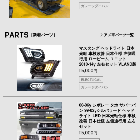
ガレージダイバン
PARTS
［新着パーツ］
アメ車パーツ一覧
マスタング ヘッドライト 日本
光軸 車検改善 日本仕様 左側通
行用 ロービーム ユニット
2010-14y 左右セット VLAND製
115,000
円
ELECTLICAL
ガレージダイバン
00-06y シボレー タホ サバーバ
ン 99-02yシルバラード ヘッド
ライト LED 日本光軸仕様 車検
改善 日本仕様 左側通行用 左右
セット
115,000
円