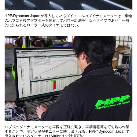
HPP/Dynocom Japanが導入しているダイノコムのダイナモメーターは、車輪
のハブに直接アダプターを装着してパワー計測を行なうタイプであり、一般
的に知られるローラー式のダイナモではない。
ハブ式のダイナモメーターと車両を正確に繋ぎ、車輌情報等を打ち込み作業
することで、測定状況がモニターに映し出される。HPP/ Dynocom Japanで
導入されているダイナモは1600hpまで計測可能。