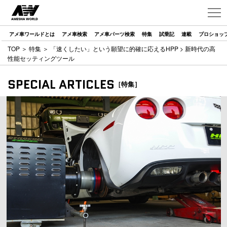
アメ車ワールドとは
アメ車検索
アメ車パーツ検索
特集
試乗記
連載
プロショッ
TOP
＞
特集
＞
「速くしたい」という願望に的確に応えるHPP
> 新時代の高
性能セッティングツール
SPECIAL ARTICLES
［特集］