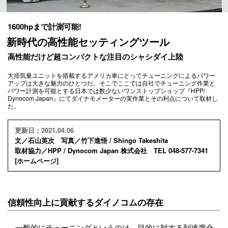
1600hpまで計測可能!
新時代の高性能セッティングツール
高性能だけど超コンパクトな注目のシャシダイ上陸
大排気量ユニットを搭載するアメリカ車にとってチューニングによるパワー
アップは大きな魅力のひとつだ。そこでここでは自社でチューニング作業と
パワー計測を可能とする日本では数少ないワンストップショップ『HPP/
Dynocom Japan』にてダイナモメーターの実作業とその利点について取材し
た。
更新日：2021.04.06
文／石山英次 写真／竹下進悟 / Shingo Takeshita
取材協力／HPP / Dynocom Japan 株式会社 TEL 048-577-7341
[
ホームページ
]
信頼性向上に貢献するダイノコムの存在
一般的にチューニングというのは、目的に対する到達度合