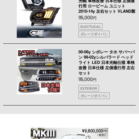
光軸 車検改善 日本仕様 左側通
行用 ロービーム ユニット
2010-14y 左右セット VLAND製
115,000
円
ELECTLICAL
ガレージダイバン
00-06y シボレー タホ サバーバ
ン 99-02yシルバラード ヘッド
ライト LED 日本光軸仕様 車検
改善 日本仕様 左側通行用 左右
セット
115,000
円
EXTERIOR
ガレージダイバン