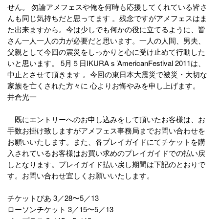
せん。 勿論アメフェスや俺を何時も応援してくれている皆さ
んも同じ気持ちだと思ってます 。残念ですがアメフェスはま
た出来ますから。今は少しでも何かの役に立てるように、皆
さん一人一人の力が必要だと思います。一人の人間、男夫、
父親として今回の震災をしっかりと心に受け止めて行動した
いと思います。 5月５日IKURAｓ’AmericanFestival 2011は、
中止とさせて頂きます 。今回の東日本大震災で被災・大切な
家族を亡くされた方々に 心よりお悔やみを申し上げます。
井倉光一
既にエントリーへのお申し込みをして頂いたお客様は、お
手数お掛け致しますがアメフェス事務局までお問い合わせを
お願いいたします。また、各プレイガイドにてチケットを購
入されているお客様はお買い求めのプレイガイドでの払い戻
しとなります。プレイガイド払い戻し期間は下記のとおりで
す。お問い合わせ宜しくお願いいたします。
チケットぴあ 3／28〜5／13
ローソンチケット 3／15〜5／13