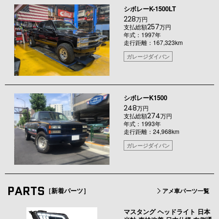
シボレーK-1500LT
228
万円
257
支払総額
万円
年式：1997年
走行距離：167,323km
ガレージダイバン
シボレーK1500
248
万円
274
支払総額
万円
年式：1993年
走行距離：24,968km
ガレージダイバン
PARTS
［新着パーツ］
アメ車パーツ一覧
マスタング ヘッドライト 日本