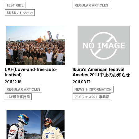
TEST RIDE
REGULAR ARTICLES
BUBU / ミツオカ
LAF(Love-and-free-auto-
Ikura's American festival
festival)
Amefes 2011中止のお知らせ
2011.12.18
2011.03.17
REGULAR ARTICLES
NEWS & INFORMATION
LAF運営事務局
アメフェス2011事務局