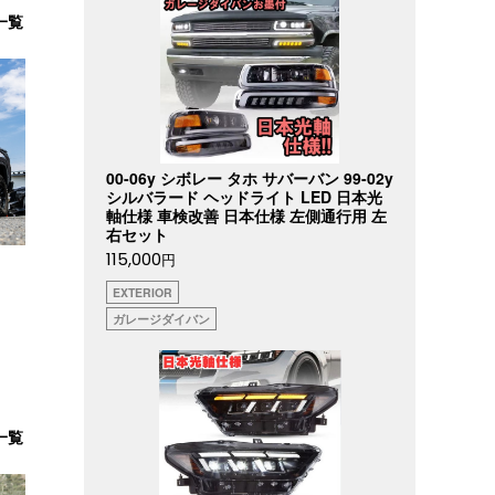
一覧
00-06y シボレー タホ サバーバン 99-02y
シルバラード ヘッドライト LED 日本光
軸仕様 車検改善 日本仕様 左側通行用 左
右セット
115,000
円
EXTERIOR
ガレージダイバン
一覧