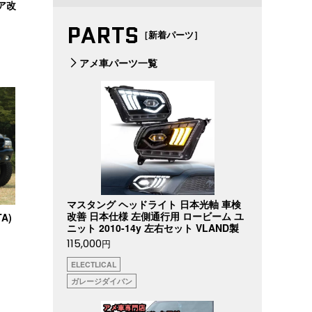
ノア改
PARTS
［新着パーツ］
アメ車パーツ一覧
マスタング ヘッドライト 日本光軸 車検
改善 日本仕様 左側通行用 ロービーム ユ
A)
ニット 2010-14y 左右セット VLAND製
115,000
円
ELECTLICAL
ガレージダイバン