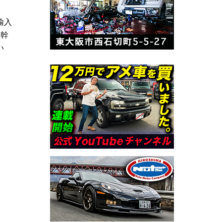
輸入
基幹
い