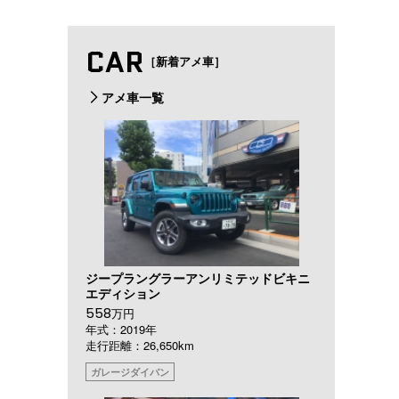
CAR
［新着アメ車］
アメ車一覧
ジープラングラーアンリミテッドビキニ
エディション
558
万円
年式：2019年
走行距離：26,650km
ガレージダイバン