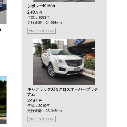
シボレーK1500
248
万円
年式：1993年
走行距離：24,968km
値
ガレージダイバン
キャデラックXT5クロスオーバープラチ
ナム
348
万円
年式：2019年
走行距離：38,045km
ガレージダイバン