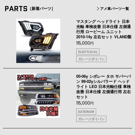
PARTS
［新着パーツ］
アメ車パーツ一覧
マスタング ヘッドライト 日本
光軸 車検改善 日本仕様 左側通
行用 ロービーム ユニット
2010-14y 左右セット VLAND製
115,000
円
ELECTLICAL
ガレージダイバン
00-06y シボレー タホ サバーバ
ン 99-02yシルバラード ヘッド
ライト LED 日本光軸仕様 車検
改善 日本仕様 左側通行用 左右
セット
115,000
円
EXTERIOR
ガレージダイバン