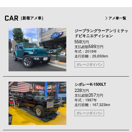
CAR
［新着アメ車］
アメ車一覧
ジープラングラーアンリミテッ
ドビキニエディション
558
万円
589
支払総額
万円
年式：2019年
走行距離：26,650km
ガレージダイバン
シボレーK-1500LT
228
万円
257
支払総額
万円
年式：1997年
走行距離：167,323km
ガレージダイバン