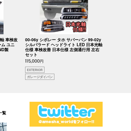
軸 車検改
00-06y シボレー タホ サバーバン 99-02y
ーム ユニ
シルバラード ヘッドライト LED 日本光軸
ND製
仕様 車検改善 日本仕様 左側通行用 左右
セット
115,000
円
EXTERIOR
ガレージダイバン
一覧