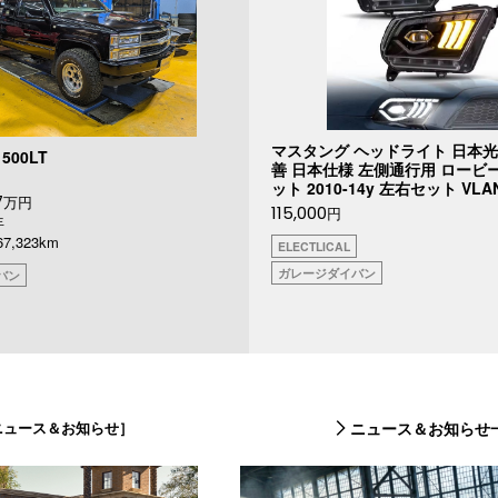
マスタング ヘッドライト 日本光
500LT
善 日本仕様 左側通行用 ロービ
ット 2010-14y 左右セット VLA
7
万円
115,000
円
年
,323km
ELECTLICAL
ガレージダイバン
バン
ニュース＆お知らせ］
ニュース＆お知らせ