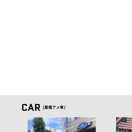
CAR
［新着アメ車］