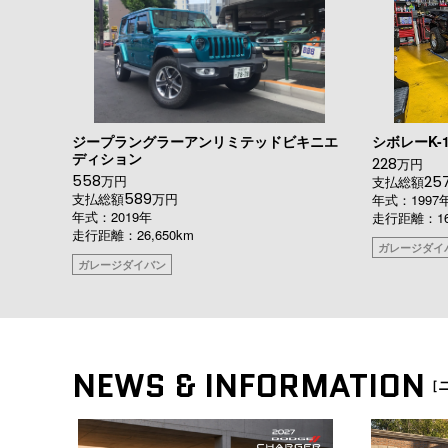
ジープラングラーアンリミテッドビキニエ
シボレーK-1
ディション
228
万円
558
万円
25
支払総額
589
支払総額
万円
年式：1997
年式：2019年
走行距離：167
走行距離：26,650km
ガレージダイ
ガレージダイバン
NEWS & INFORMATION
［