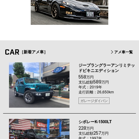
CAR
［新着アメ車］
アメ車一覧
ジープラングラーアンリミテッ
ドビキニエディション
558
万円
589
支払総額
万円
年式：2019年
走行距離：26,650km
ガレージダイバン
シボレーK-1500LT
228
万円
257
支払総額
万円
年式：1997年