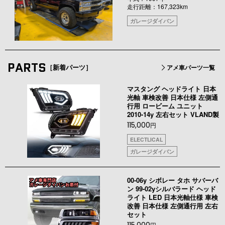
走行距離：167,323km
ガレージダイバン
PARTS
［新着パーツ］
アメ車パーツ一覧
マスタング ヘッドライト 日本
光軸 車検改善 日本仕様 左側通
行用 ロービーム ユニット
2010-14y 左右セット VLAND製
115,000
円
ELECTLICAL
ガレージダイバン
00-06y シボレー タホ サバーバ
ン 99-02yシルバラード ヘッド
ライト LED 日本光軸仕様 車検
改善 日本仕様 左側通行用 左右
セット
115,000
円