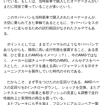
いている。もしくは、当時新車で購入したオーナーさんがい
まだに現役で乗っていることが多いという。
このサバーバンも当時新車で購入されたオーナーさんが、
大切に乗られてきた車輌であるとともに、サバーバンをスポ
ーティに走らせるための試行錯誤がなされたクルマでもあ
る。
ポイントとしては、まるでノーマルのようなサバーバンで
ありながらも、格段に高い走行性能を披露すること。ある意
味、ひと昔まえのAMGをイメージ（？）。今のAMGではな
く、メーカー公認チューナー時代のAMG。メルセデスをベー
スとした、メルセデスを越える高いパフォーマンスを示すチ
ューニングカーを製作していた時代のそれである。
だからこそ、まず手をつけたのが足回りである。AWDベー
スの足回りを2インチローダウンし、ショックを交換。またア
ンチスエーバーの装着と各部ブッシュの見直し＆調整で走行
性能向上と実用性の両立を図っている。
またブレーキにも手を加え、フロントにアルコンベアー製