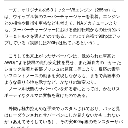
一方、オリジナルの5.3リッターV8エンジン（285hp）に
は、ウイップル製のスーパーチャージャーを装着。エンジン
との相性や目指す車格なども考えて、NAメカチューンより
も、スーパーチャージャーにおける低回転域からの圧倒的パ
ワー＆トルクを選んだのである。これにて余裕で90hpはアッ
プしている（実際には390hpは出ているという）。
こうして出来上がったサバーバンは、低められた車高と
AWDによる抜群の走行安定性を見せ、また減衰力の上がった
ショック装着と各部ブッシュの見直し等により、反応の素早
いフロントノーズの動きを実現しながらも、まるで高級車の
ような乗り心地を示すなど、かなりの激変ぶり。
ノーマル状態のサバーバンを知る者にとっては、かなりス
ポーティなクルマに変貌を遂げたのである。
外観は極力控えめな手法でカスタムされており、パッと見
はローダウンされたサバーバンにしか見えないかもしれない
が（あえてそうしている）、その実400hp級のモンスターサバ
ーバンである。