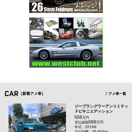
CAR
［新着アメ車］
アメ車一覧
ジープラングラーアンリミテッ
ドビキニエディション
558
万円
589
支払総額
万円
年式：2019年
走行距離：26,650km