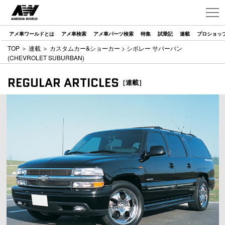
アメ車ワールドとは
アメ車検索
アメ車パーツ検索
特集
試乗記
連載
プロショッ
TOP
＞
連載
＞
カスタムカー&ショーカー
> シボレー サバーバン
(CHEVROLET SUBURBAN)
REGULAR ARTICLES
［連載］