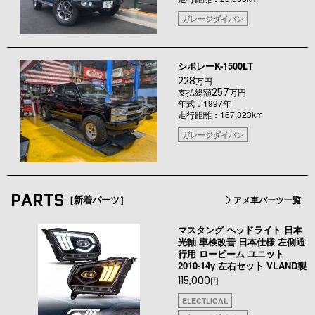
ガレージダイバン
シボレーK-1500LT
228
万円
257
支払総額
万円
年式：1997年
走行距離：167,323km
ガレージダイバン
PARTS
［新着パーツ］
アメ車パーツ一覧
マスタング ヘッドライト 日本
光軸 車検改善 日本仕様 左側通
行用 ロービーム ユニット
2010-14y 左右セット VLAND製
115,000
円
ELECTLICAL