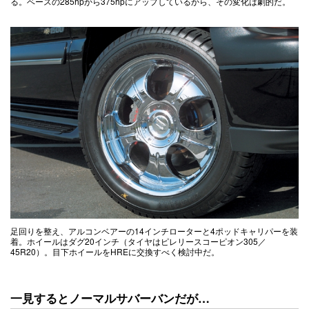
る。ベースの285hpから375hpにアップしているから、その変化は劇的だ。
足回りを整え、アルコンベアーの14インチローターと4ポッドキャリパーを装
着。ホイールはダグ20インチ（タイヤはピレリースコーピオン305／
45R20）。目下ホイールをHREに交換すべく検討中だ。
一見するとノーマルサバーバンだが…