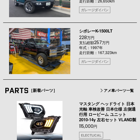
走行距離：26,650km
ガレージダイバン
シボレーK-1500LT
228
万円
257
支払総額
万円
年式：1997年
走行距離：167,323km
ガレージダイバン
PARTS
［新着パーツ］
アメ車パーツ一覧
マスタング ヘッドライト 日本
光軸 車検改善 日本仕様 左側通
行用 ロービーム ユニット
2010-14y 左右セット VLAND製
115,000
円
ELECTLICAL