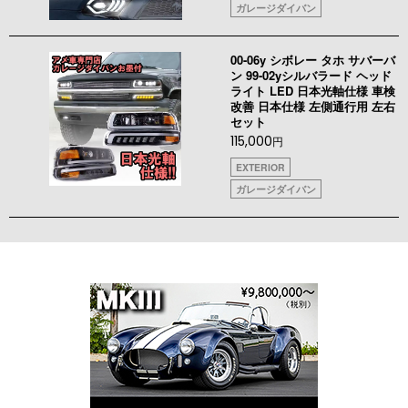
ガレージダイバン
00-06y シボレー タホ サバーバ
ン 99-02yシルバラード ヘッド
ライト LED 日本光軸仕様 車検
改善 日本仕様 左側通行用 左右
セット
115,000
円
EXTERIOR
ガレージダイバン