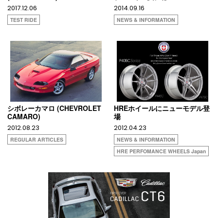
2017.12.06
2014.09.16
TEST RIDE
NEWS & INFORMATION
シボレーカマロ (CHEVROLET
HREホイールにニューモデル登
CAMARO)
場
2012.08.23
2012.04.23
REGULAR ARTICLES
NEWS & INFORMATION
HRE PERFOMANCE WHEELS Japan