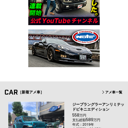
CAR
［新着アメ車］
アメ車一覧
ジープラングラーアンリミテッ
ドビキニエディション
558
万円
589
支払総額
万円
年式：2019年