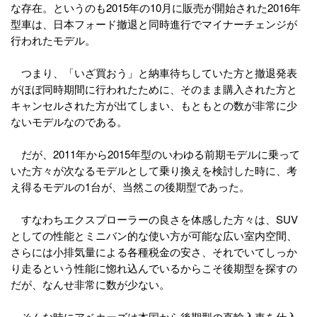
な存在。というのも2015年の10月に販売が開始された2016年
型車は、日本フォード撤退と同時進行でマイナーチェンジが
行われたモデル。
つまり、「いざ買おう」と納車待ちしていた方と撤退発表
がほぼ同時期間に行われたために、そのまま購入された方と
キャンセルされた方が出てしまい、もともとの数が非常に少
ないモデルなのである。
だが、2011年から2015年型のいわゆる前期モデルに乗って
いた方々が次なるモデルとして乗り換えを検討した時に、考
え得るモデルの1台が、当然この後期型であった。
すなわちエクスプローラーの良さを体感した方々は、SUV
としての性能とミニバン的な使い方が可能な広い室内空間、
さらには小排気量による各種税金の安さ、それでいてしっか
り走るという性能に惚れ込んでいるからこそ後期型を探すの
だが、なんせ非常に数が少ない。
そんな時にアベカーズは本国から後期型の直輸入車を仕入