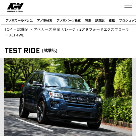
アメ車ワールドとは
アメ車検索
アメ車パーツ検索
特集
試乗記
連載
プロショッ
TOP
＞
試乗記
＞
アベカーズ 多摩 ガレージ
> 2019 フォードエクスプローラ
ー XLT 4WD
TEST RIDE
［試乗記］