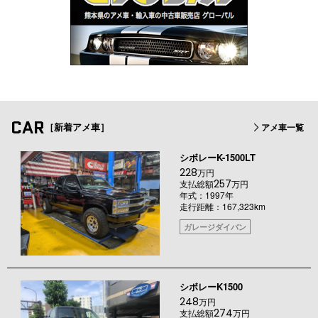
CAR
［新着アメ車］
アメ車一覧
シボレーK-1500LT
228
万円
257
支払総額
万円
年式：1997年
走行距離：167,323km
ガレージダイバン
シボレーK1500
248
万円
274
支払総額
万円