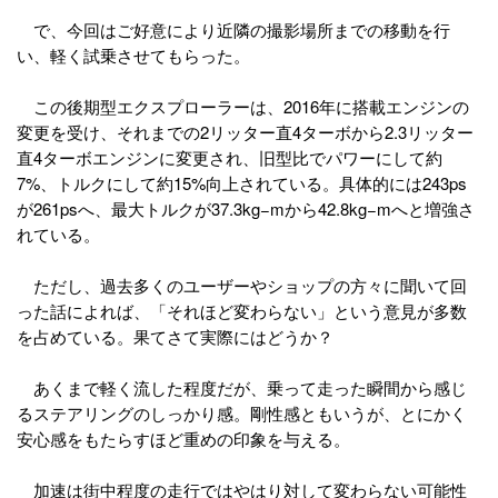
で、今回はご好意により近隣の撮影場所までの移動を行
い、軽く試乗させてもらった。
この後期型エクスプローラーは、2016年に搭載エンジンの
変更を受け、それまでの2リッター直4ターボから2.3リッター
直4ターボエンジンに変更され、旧型比でパワーにして約
7%、トルクにして約15%向上されている。具体的には243ps
が261psへ、最大トルクが37.3kg−mから42.8kg−mへと増強さ
れている。
ただし、過去多くのユーザーやショップの方々に聞いて回
った話によれば、「それほど変わらない」という意見が多数
を占めている。果てさて実際にはどうか？
あくまで軽く流した程度だが、乗って走った瞬間から感じ
るステアリングのしっかり感。剛性感ともいうが、とにかく
安心感をもたらすほど重めの印象を与える。
加速は街中程度の走行ではやはり対して変わらない可能性