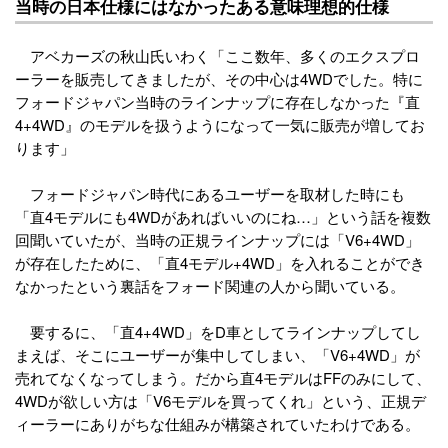
当時の日本仕様にはなかったある意味理想的仕様
アベカーズの秋山氏いわく「ここ数年、多くのエクスプロ
ーラーを販売してきましたが、その中心は4WDでした。特に
フォードジャパン当時のラインナップに存在しなかった『直
4+4WD』のモデルを扱うようになって一気に販売が増してお
ります」
フォードジャパン時代にあるユーザーを取材した時にも
「直4モデルにも4WDがあればいいのにね…」という話を複数
回聞いていたが、当時の正規ラインナップには「V6+4WD」
が存在したために、「直4モデル+4WD」を入れることができ
なかったという裏話をフォード関連の人から聞いている。
要するに、「直4+4WD」をD車としてラインナップしてし
まえば、そこにユーザーが集中してしまい、「V6+4WD」が
売れてなくなってしまう。だから直4モデルはFFのみにして、
4WDが欲しい方は「V6モデルを買ってくれ」という、正規デ
ィーラーにありがちな仕組みが構築されていたわけである。