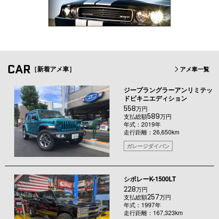
CAR
［新着アメ車］
アメ車一覧
ジープラングラーアンリミテッ
ドビキニエディション
558
万円
589
支払総額
万円
年式：2019年
走行距離：26,650km
ガレージダイバン
シボレーK-1500LT
228
万円
257
支払総額
万円
年式：1997年
走行距離：167,323km