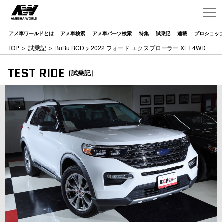
アメ車ワールドとは
アメ車検索
アメ車パーツ検索
特集
試乗記
連載
プロショッ
TOP
＞
試乗記
＞
BuBu BCD
> 2022 フォード エクスプローラー XLT 4WD
TEST RIDE
［試乗記］