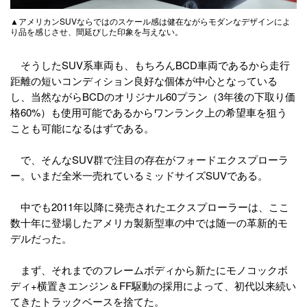
▲アメリカンSUVならではのスケール感は健在ながらモダンなデザインによ
り品を感じさせ、間延びした印象を与えない。
そうしたSUV系車両も、もちろんBCD車両であるから走行
距離の短いコンディション良好な個体が中心となっている
し、当然ながらBCDのオリジナル60プラン（3年後の下取り価
格60%）も使用可能であるからワンランク上の希望車を狙う
ことも可能になるはずである。
で、そんなSUV群で注目の存在がフォードエクスプローラ
ー。いまだ全米一売れているミッドサイズSUVである。
中でも2011年以降に発売されたエクスプローラーは、ここ
数十年に登場したアメリカ製新型車の中では随一の革新的モ
デルだった。
まず、それまでのフレームボディから新たにモノコックボ
ディ+横置きエンジン＆FF駆動の採用によって、初代以来続い
てきたトラックベースを捨てた。