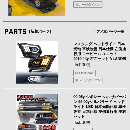
ガレージダイバン
PARTS
［新着パーツ］
アメ車パーツ一覧
マスタング ヘッドライト 日本
光軸 車検改善 日本仕様 左側通
行用 ロービーム ユニット
2010-14y 左右セット VLAND製
115,000
円
ELECTLICAL
ガレージダイバン
00-06y シボレー タホ サバーバ
ン 99-02yシルバラード ヘッド
ライト LED 日本光軸仕様 車検
改善 日本仕様 左側通行用 左右
セット
115,000
円