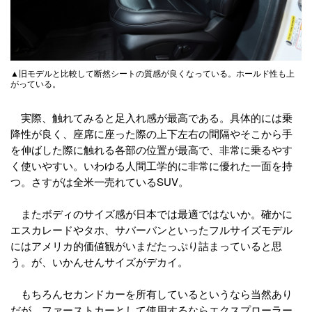
▲旧モデルと比較して断然シートの質感が良くなっている。ホールド性も上
がっている。
実際、触れてみると足入れ感が最高である。具体的には乗
降性が良く、座席に座った際の上下左右の間隔やそこから手
を伸ばした際に触れる各部の位置が最高で、非常に乗るやす
く使いやすい。いわゆる人間工学的に非常に優れた一面を持
つ。さすがは全米一売れているSUV。
またボディのサイズ感が日本では最適ではないか。確かに
エスカレードやタホ、サバーバンといったフルサイズモデル
にはアメリカ的価値観がいまだたっぷり詰まっていると思
う。が、いかんせんサイズがデカイ。
もちろんセカンドカーを所有しているというなら当然あり
だが、ファーストカーとして使用するならエクスプローラー