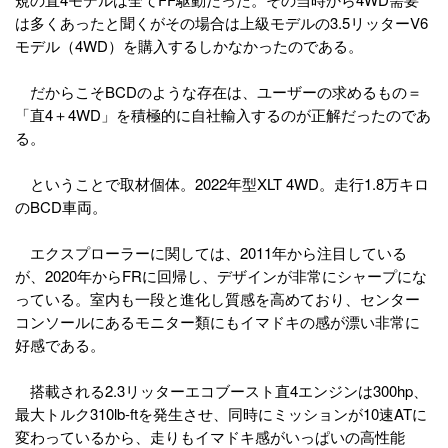
は多くあったと聞くがその場合は上級モデルの3.5リッターV6
モデル（4WD）を購入するしかなかったのである。
だからこそBCDのような存在は、ユーザーの求めるもの＝
「直4＋4WD」を積極的に自社輸入するのが正解だったのであ
る。
ということで取材個体。2022年型XLT 4WD。走行1.8万キロ
のBCD車両。
エクスプローラーに関しては、2011年から注目している
が、2020年からFRに回帰し、デザインが非常にシャープにな
っている。室内も一段と進化し質感を高めており、センター
コンソールにあるモニター類にもイマドキの感が漂い非常に
好感である。
搭載される2.3リッターエコブースト直4エンジンは300hp、
最大トルク310lb-ftを発生させ、同時にミッションが10速ATに
変わっているから、走りもイマドキ感がいっぱいの高性能