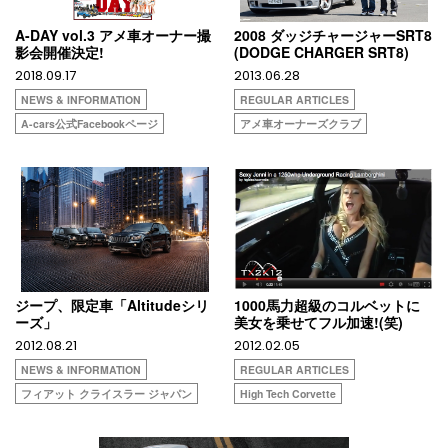
A-DAY vol.3 アメ車オーナー撮
2008 ダッジチャージャーSRT8
影会開催決定!
(DODGE CHARGER SRT8)
2018.09.17
2013.06.28
NEWS & INFORMATION
REGULAR ARTICLES
A-cars公式Facebookページ
アメ車オーナーズクラブ
ジープ、限定車「Altitudeシリ
1000馬力超級のコルベットに
ーズ」
美女を乗せてフル加速!(笑)
2012.08.21
2012.02.05
NEWS & INFORMATION
REGULAR ARTICLES
フィアット クライスラー ジャパン
High Tech Corvette