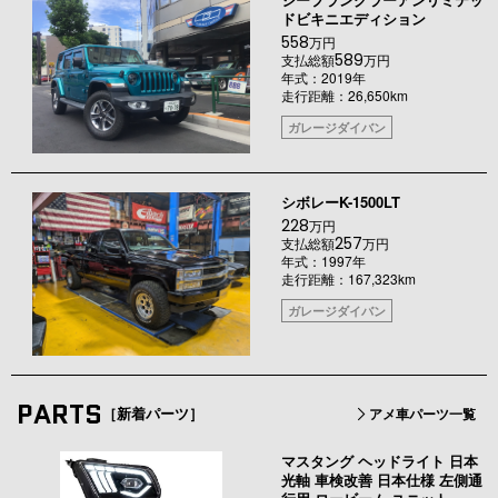
ドビキニエディション
558
万円
589
支払総額
万円
年式：2019年
走行距離：26,650km
ガレージダイバン
シボレーK-1500LT
228
万円
257
支払総額
万円
年式：1997年
走行距離：167,323km
ガレージダイバン
PARTS
［新着パーツ］
アメ車パーツ一覧
マスタング ヘッドライト 日本
光軸 車検改善 日本仕様 左側通