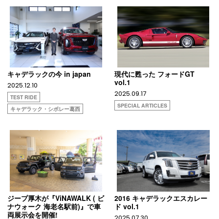
キャデラックの今 in japan
現代に甦った フォードGT
vol.1
2025.12.10
2025.09.17
TEST RIDE
SPECIAL ARTICLES
キャデラック・シボレー葛西
ジープ厚木が『ViNAWALK ( ビ
2016 キャデラックエスカレー
ナウォーク 海老名駅前)』で車
ド vol.1
両展示会を開催!
2025.07.30