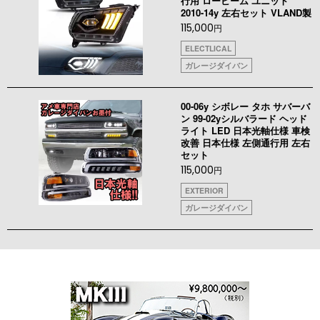
行用 ロービーム ユニット
2010-14y 左右セット VLAND製
115,000
円
ELECTLICAL
ガレージダイバン
00-06y シボレー タホ サバーバ
ン 99-02yシルバラード ヘッド
ライト LED 日本光軸仕様 車検
改善 日本仕様 左側通行用 左右
セット
115,000
円
EXTERIOR
ガレージダイバン