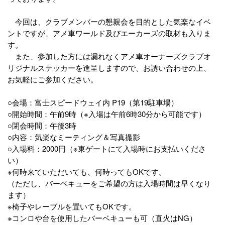
今回は、クラブメンバーの懇親会を目的とした気楽なイベ
ントですが、アメ車ワールド及びエーカーズの取材も入りま
す。
また、参加した方には漏れなくアメ車オーナーズクラブオ
リジナルステッカーを進呈しますので、お誘い合わせの上、
お気軽にご参加ください。
○会場：富士スピードウェイ内 P19（第19駐車場）
○開始時間：午前9時（※入場は午前6時30分から可能です）
○閉会時間：午後3時
○内容：気楽なミーティング＆写真撮影
○入場料：2000円（※東ゲートにて入場時にお支払いくださ
い）
※何時来ていただいても、何時ってもOKです。
（ただし、バーベキューをご希望の方は入場時間は早くなり
ます）
※椅子やレーブルを置いてもOKです。
※コンロや台を使用したバーベキューも可（直火はNG）