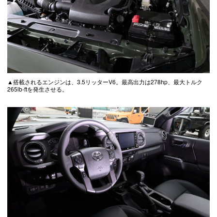
▲搭載されるエンジンは、3.5リッターV6。最高出力は278hp、最大トルク
265lb-ftを発生させる。