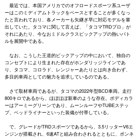
最近では、本国アメリカでのオフロードスポーツ系ユーザ
ーはこのミディアムトラックをベースとすることが多くなっ
たと言われており、各メーカーも矢継ぎ早に対応モデルを輩
出していた。タコマに関して言えば、「タコマTRDプロ」が
それにあたり、今なおミドルクラスピックアップの熱いバト
ルを展開中である。
なお、こうした王道的ピックアップの中において、独自の
コンセプトにより生まれた存在がホンダリッジラインであ
り、タコマ、コロラド、レンジャーあたりとは向き合わず、
多目的車両としての魅力を追求しているのである。
さて取材車両であるが、タコマの2022年型BCD車両。走行
800キロであるから、ほぼほぼ新車のような存在。ボディカラ
ーはアーミーグリーンであり、ムーンルーフやTUBEステッ
プ、ベッドライナーといった装備が付帯している。
で、グレードがTRDスポーツであるから、3.5リッターV6エ
ンジンが搭載され、6速ATと組み合わされるとともに、ボンネ