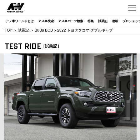
アメ車ワールドとは
アメ車検索
アメ車パーツ検索
特集
試乗記
連載
プロショッ
TOP
＞
試乗記
＞
BuBu BCD
> 2022 トヨタタコマ ダブルキャブ
TEST RIDE
［試乗記］