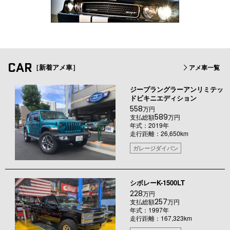
CAR
［新着アメ車］
アメ車一覧
ジープラングラーアンリミテッ
ドビキニエディション
558
万円
589
支払総額
万円
年式：2019年
走行距離：26,650km
ガレージダイバン
シボレーK-1500LT
228
万円
257
支払総額
万円
年式：1997年
走行距離：167,323km