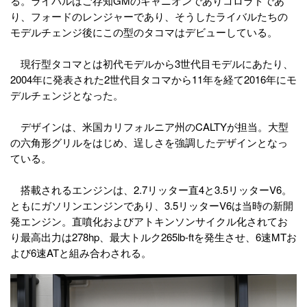
る。ライバルはご存知GMのキャニオンでありコロラドであ
り、フォードのレンジャーであり、そうしたライバルたちの
モデルチェンジ後にこの型のタコマはデビューしている。
現行型タコマとは初代モデルから3世代目モデルにあたり、
2004年に発表された2世代目タコマから11年を経て2016年にモ
デルチェンジとなった。
デザインは、米国カリフォルニア州のCALTYが担当。大型
の六角形グリルをはじめ、逞しさを強調したデザインとなっ
ている。
搭載されるエンジンは、2.7リッター直4と3.5リッターV6。
ともにガソリンエンジンであり、3.5リッターV6は当時の新開
発エンジン。直噴化およびアトキンソンサイクル化されてお
り最高出力は278hp、最大トルク265lb-ftを発生させ、6速MTお
よび6速ATと組み合わされる。