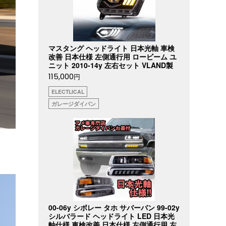
マスタング ヘッドライト 日本光軸 車検
改善 日本仕様 左側通行用 ロービーム ユ
ニット 2010-14y 左右セット VLAND製
115,000
円
ELECTLICAL
ガレージダイバン
00-06y シボレー タホ サバーバン 99-02y
シルバラード ヘッドライト LED 日本光
軸仕様 車検改善 日本仕様 左側通行用 左