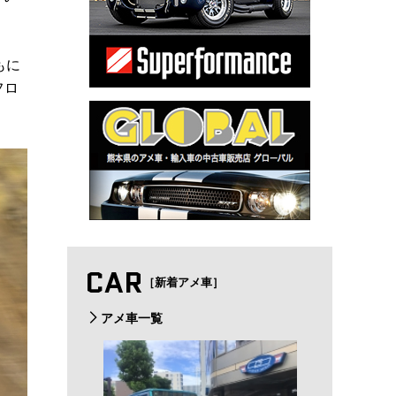
もに
フロ
CAR
［新着アメ車］
アメ車一覧