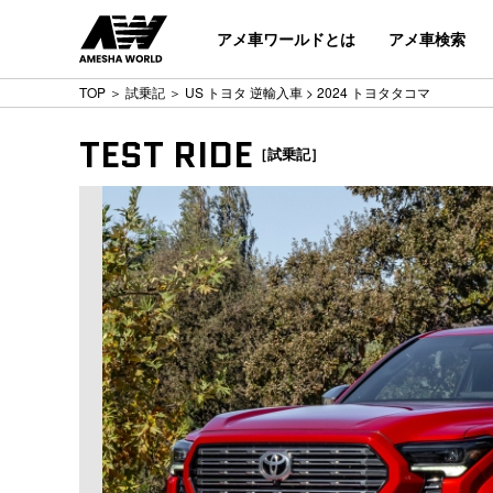
アメ車ワールドとは
アメ車検索
TOP
＞
試乗記
＞
US トヨタ 逆輸入車
> 2024 トヨタタコマ
TEST RIDE
［試乗記］