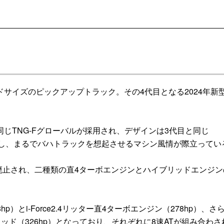
イズのピックアップトラック。その4代目となる2024年新
TNG-Fグローバルが採用され、デザインは3代目と同じ
化し、まるでバハトラックを想起させるマシン風情が際立ってい
廃止され、二種類の直4ターボエンジンとハイブリッドエンジン
とi-Force2.4リッター直4ターボエンジン（278hp）、さら
イブリッド（326hp）となっており、それぞれに8速ATが組み合わさ