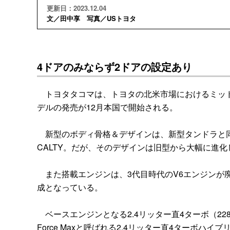
更新日：2023.12.04
文／田中享 写真／USトヨタ
4ドアのみならず2ドアの設定あり
トヨタタコマは、トヨタの北米市場におけるミッドサ
デルの発売が12月本国で開始される。
新型のボディ骨格＆デザインは、新型タンドラと同じ
CALTY。だが、そのデザインは旧型から大幅に進
また搭載エンジンは、3代目時代のV6エンジンが
成となっている。
ベースエンジンとなる2.4リッター直4ターボ（228hp）
Force Maxと呼ばれる2.4リッター直4ターボハ