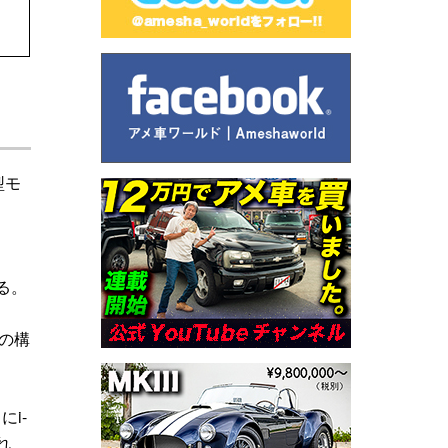
型モ
る。
の構
にi-
れ