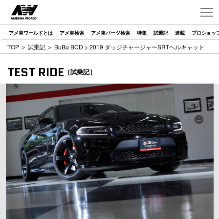
アメ車ワールドとは
アメ車検索
アメ車パーツ検索
特集
試乗記
連載
プロショッ
TOP
＞
試乗記
＞
BuBu BCD
> 2019 ダッジチャージャーSRTヘルキャット
TEST RIDE
［試乗記］