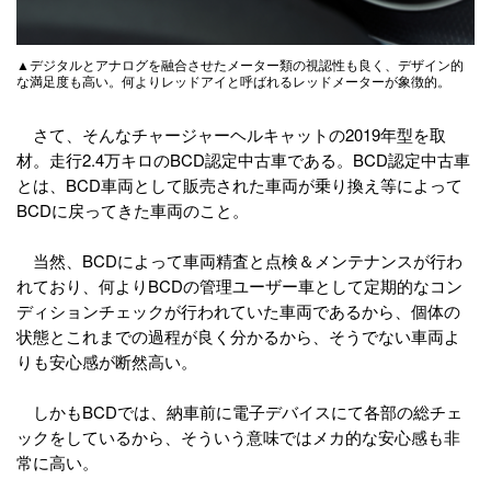
▲デジタルとアナログを融合させたメーター類の視認性も良く、デザイン的
な満足度も高い。何よりレッドアイと呼ばれるレッドメーターが象徴的。
さて、そんなチャージャーヘルキャットの2019年型を取
材。走行2.4万キロのBCD認定中古車である。BCD認定中古車
とは、BCD車両として販売された車両が乗り換え等によって
BCDに戻ってきた車両のこと。
当然、BCDによって車両精査と点検＆メンテナンスが行わ
れており、何よりBCDの管理ユーザー車として定期的なコン
ディションチェックが行われていた車両であるから、個体の
状態とこれまでの過程が良く分かるから、そうでない車両よ
りも安心感が断然高い。
しかもBCDでは、納車前に電子デバイスにて各部の総チェ
ックをしているから、そういう意味ではメカ的な安心感も非
常に高い。