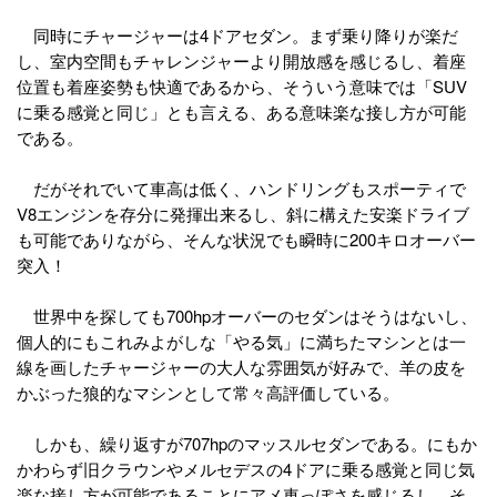
同時にチャージャーは4ドアセダン。まず乗り降りが楽だ
し、室内空間もチャレンジャーより開放感を感じるし、着座
位置も着座姿勢も快適であるから、そういう意味では「SUV
に乗る感覚と同じ」とも言える、ある意味楽な接し方が可能
である。
だがそれでいて車高は低く、ハンドリングもスポーティで
V8エンジンを存分に発揮出来るし、斜に構えた安楽ドライブ
も可能でありながら、そんな状況でも瞬時に200キロオーバー
突入！
世界中を探しても700hpオーバーのセダンはそうはないし、
個人的にもこれみよがしな「やる気」に満ちたマシンとは一
線を画したチャージャーの大人な雰囲気が好みで、羊の皮を
かぶった狼的なマシンとして常々高評価している。
しかも、繰り返すが707hpのマッスルセダンである。にもか
かわらず旧クラウンやメルセデスの4ドアに乗る感覚と同じ気
楽な接し方が可能であることにアメ車っぽさを感じるし、そ