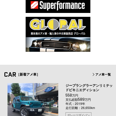
CAR
［新着アメ車］
アメ車一覧
ジープラングラーアンリミテッ
ドビキニエディション
558
万円
589
支払総額
万円
年式：2019年
走行距離：26,650km
ガレージダイバン