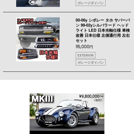
ガレージダイバン
00-06y シボレー タホ サバーバ
ン 99-02yシルバラード ヘッド
ライト LED 日本光軸仕様 車検
改善 日本仕様 左側通行用 左右
セット
115,000
円
EXTERIOR
ガレージダイバン