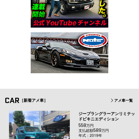
CAR
［新着アメ車］
アメ車一覧
ジープラングラーアンリミテッ
ドビキニエディション
558
万円
589
支払総額
万円
年式：2019年