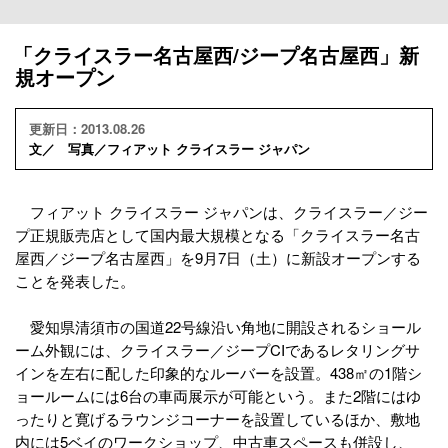
「クライスラー名古屋西/ジープ名古屋西」新
規オープン
更新日：2013.08.26
文／ 写真／フィアット クライスラー ジャパン
フィアット クライスラー ジャパンは、クライスラー／ジー
プ正規販売店として国内最大規模となる「クライスラー名古
屋西／ジープ名古屋西」を9月7日（土）に新設オープンする
ことを発表した。
愛知県清須市の国道22号線沿い角地に開設されるショール
ーム外観には、クライスラー／ジープCIであるレタリングサ
インを左右に配した印象的なルーバーを設置。438㎡の1階シ
ョールームには6台の車両展示が可能という。また2階にはゆ
ったりと寛げるラウンジコーナーを設置しているほか、敷地
内には5ベイのワークショップ、中古車スペースも併設し、