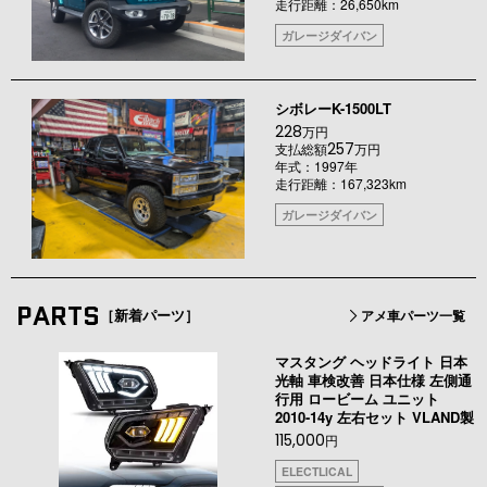
走行距離：26,650km
ガレージダイバン
シボレーK-1500LT
228
万円
257
支払総額
万円
年式：1997年
走行距離：167,323km
ガレージダイバン
PARTS
［新着パーツ］
アメ車パーツ一覧
マスタング ヘッドライト 日本
光軸 車検改善 日本仕様 左側通
行用 ロービーム ユニット
2010-14y 左右セット VLAND製
115,000
円
ELECTLICAL