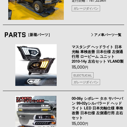
走行距離：167,323km
ガレージダイバン
PARTS
［新着パーツ］
アメ車パーツ一覧
マスタング ヘッドライト 日本
光軸 車検改善 日本仕様 左側通
行用 ロービーム ユニット
2010-14y 左右セット VLAND製
115,000
円
ELECTLICAL
ガレージダイバン
00-06y シボレー タホ サバーバ
ン 99-02yシルバラード ヘッド
ライト LED 日本光軸仕様 車検
改善 日本仕様 左側通行用 左右
セット
115,000
円