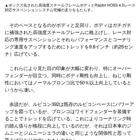
▲ボックス化された高強度スチールフレームボディとRaptor HOSS 4.0レース
対応サスペンションシステム究極の走りをもたらす。
そのベースとなるのがボディと足回り。ボディはガチガチ
に補強された高強度スチールフレームに格上げし、レース対
応の専用サスペンションとそれらパフォーマンスとコーナリ
ング速度をアップするためにトレッドを9.8インチ（約25セン
チ）広げている。
これらにより見た目の印象が大幅に変わり、特にオーバー
フェンダーが目立つ。同時にボディ剛性も向上し、ねじり剛
性においてはノーマルブロンコ比で50％以上向上していると
いうから凄い。
余談だが、ルビコン392は既存のルビコンベースにパワーア
ップを図っているが、ブロンコはワイドフェンダーを装備す
ることでトレッドを広げている。これによりコーナリング時
の踏ん張りが格段に向上しているのだが、それは日本車のジ
ムニーとジムニーシエラの違いと同じような関係性と思って
貰えば分かりやすいかもしれない。