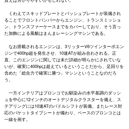
くわえてスキッドプレートとバッシュプレートが装備され
ることでフロントバンパーからエンジン、トランスミッショ
ン、トランスファーケースまでをカバーしており、そう言っ
た加飾による風貌はまんまレーシングマシンである。
なお搭載されるエンジンは、3リッターV6ツインターボエン
ジンで400hp超を発生させ、10速ATが組み合わされる。正
直、このエンジンに関しては未だ詳細が明らかにされていな
いが、確実に400hpは超えているということだから、足回りを
含めた「総合力で確実に勝つ」マシンということなのだろ
う。
一方インテリアはブロンコでお馴染みの水平基調のダッシ
ュを中心に12インチのオートデジタルクラスターを備え、ス
テアリングには10速ATのパドルシフトが装備。またレース対
応のバケットタイプシートが備わり、ベースのブロンコとは
一線を画す。