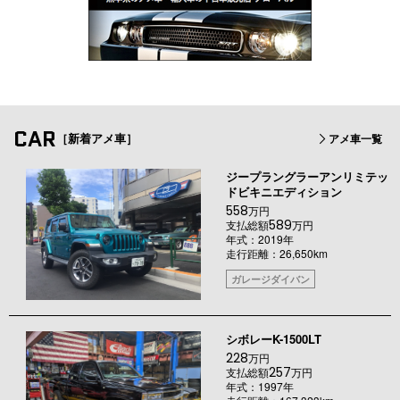
CAR
［新着アメ車］
アメ車一覧
ジープラングラーアンリミテッ
ドビキニエディション
558
万円
589
支払総額
万円
年式：2019年
走行距離：26,650km
ガレージダイバン
シボレーK-1500LT
228
万円
257
支払総額
万円
年式：1997年