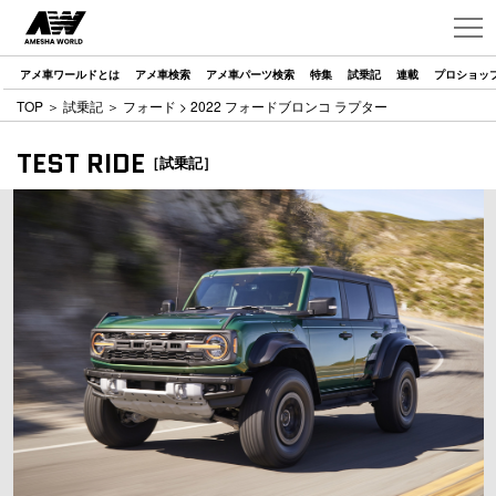
アメ車ワールドとは
アメ車検索
アメ車パーツ検索
特集
試乗記
連載
プロショッ
TOP
＞
試乗記
＞
フォード
> 2022 フォードブロンコ ラプター
TEST RIDE
［試乗記］