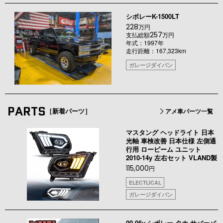
シボレーK-1500LT
228
万円
257
支払総額
万円
年式：1997年
走行距離：167,323km
ガレージダイバン
PARTS
［新着パーツ］
アメ車パーツ一覧
マスタング ヘッドライト 日本
光軸 車検改善 日本仕様 左側通
行用 ロービーム ユニット
2010-14y 左右セット VLAND製
115,000
円
ELECTLICAL
ガレージダイバン
00-06y シボレー タホ サバーバ