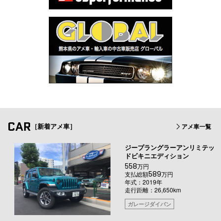
CAR
［新着アメ車］
アメ車一覧
ジープラングラーアンリミテッ
ドビキニエディション
558
万円
589
支払総額
万円
年式：2019年
走行距離：26,650km
ガレージダイバン