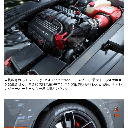
▲搭載されるエンジンは、6.4リッターV8ヘミ。485hp、最大トルク475lb-ft
を発生させる。まさに大排気量NAエンジンの醍醐味が味わえる名機。チャレ
ンジャーオーナーなら一度は味わいたい。