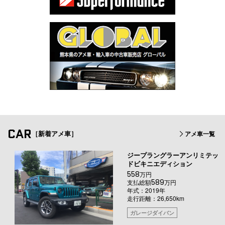
CAR
［新着アメ車］
アメ車一覧
ジープラングラーアンリミテッ
ドビキニエディション
558
万円
589
支払総額
万円
年式：2019年
走行距離：26,650km
ガレージダイバン