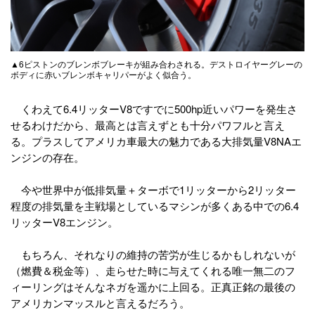
▲6ピストンのブレンボブレーキが組み合わされる。デストロイヤーグレーの
ボディに赤いブレンボキャリパーがよく似合う。
くわえて6.4リッターV8ですでに500hp近いパワーを発生さ
せるわけだから、最高とは言えずとも十分パワフルと言え
る。プラスしてアメリカ車最大の魅力である大排気量V8NAエ
ンジンの存在。
今や世界中が低排気量＋ターボで1リッターから2リッター
程度の排気量を主戦場としているマシンが多くある中での6.4
リッターV8エンジン。
もちろん、それなりの維持の苦労が生じるかもしれないが
（燃費＆税金等）、走らせた時に与えてくれる唯一無二のフ
ィーリングはそんなネガを遥かに上回る。正真正銘の最後の
アメリカンマッスルと言えるだろう。