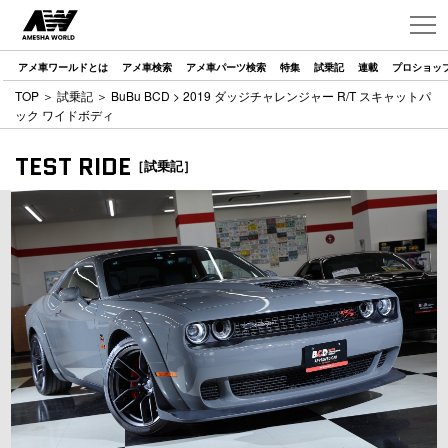
アメ車ワールドとは
アメ車検索
アメ車パーツ検索
特集
試乗記
連載
プロショッ
TOP
＞
試乗記
＞
BuBu BCD
> 2019 ダッジチャレンジャー R/T スキャットパ
ック ワイドボディ
TEST RIDE
［試乗記］