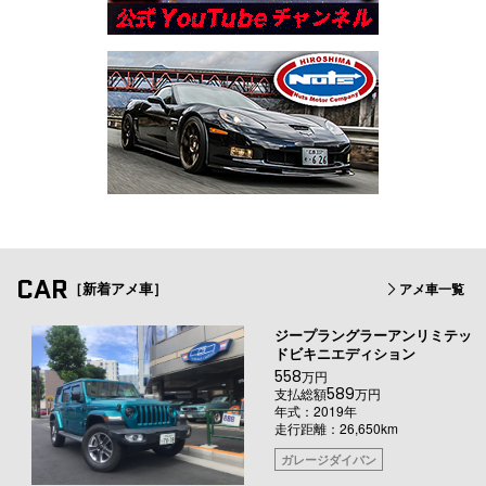
CAR
［新着アメ車］
アメ車一覧
ジープラングラーアンリミテッ
ドビキニエディション
558
万円
589
支払総額
万円
年式：2019年
走行距離：26,650km
ガレージダイバン