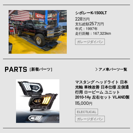
シボレーK-1500LT
228
万円
257
支払総額
万円
年式：1997年
走行距離：167,323km
ガレージダイバン
PARTS
［新着パーツ］
アメ車パーツ一覧
マスタング ヘッドライト 日本
光軸 車検改善 日本仕様 左側通
行用 ロービーム ユニット
2010-14y 左右セット VLAND製
115,000
円
ELECTLICAL
ガレージダイバン