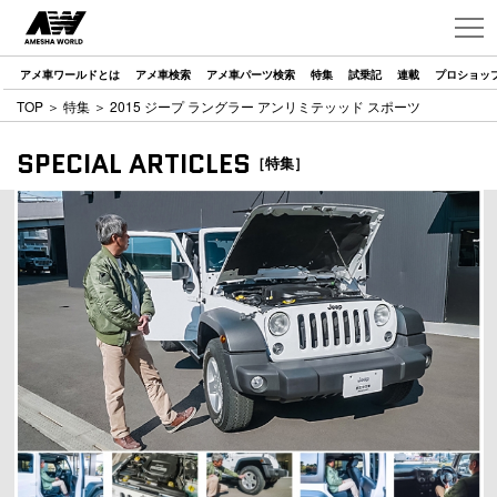
アメ車ワールドとは
アメ車検索
アメ車パーツ検索
特集
試乗記
連載
プロショッ
TOP
＞
特集
＞ 2015 ジープ ラングラー アンリミテッッド スポーツ
SPECIAL ARTICLES
［特集］