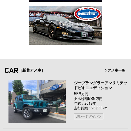
CAR
［新着アメ車］
アメ車一覧
ジープラングラーアンリミテッ
ドビキニエディション
558
万円
589
支払総額
万円
年式：2019年
走行距離：26,650km
ガレージダイバン