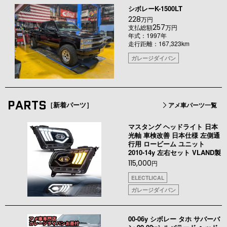
シボレーK-1500LT
228
万円
257
支払総額
万円
年式：1997年
走行距離：167,323km
ガレージダイバン
PARTS
［新着パーツ］
アメ車パーツ一覧
マスタング ヘッドライト 日本
光軸 車検改善 日本仕様 左側通
行用 ロービーム ユニット
2010-14y 左右セット VLAND製
115,000
円
ELECTLICAL
ガレージダイバン
00-06y シボレー タホ サバーバ