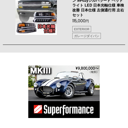
ン 99-02yシルバラード ヘッド
ライト LED 日本光軸仕様 車検
改善 日本仕様 左側通行用 左右
セット
115,000
円
EXTERIOR
ガレージダイバン