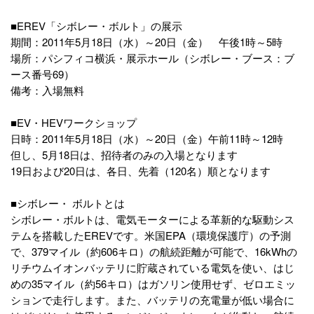
■EREV「シボレー・ボルト」の展示
期間：2011年5月18日（水）～20日（金） 午後1時～5時
場所：パシフィコ横浜・展示ホール（シボレー・ブース：ブ
ース番号69）
備考：入場無料
■EV・HEVワークショップ
日時：2011年5月18日（水）～20日（金）午前11時～12時
但し、5月18日は、招待者のみの入場となります
19日および20日は、各日、先着（120名）順となります
■シボレー・ ボルトとは
シボレー・ボルトは、電気モーターによる革新的な駆動シス
テムを搭載したEREVです。米国EPA（環境保護庁）の予測
で、379マイル（約606キロ）の航続距離が可能で、16kWhの
リチウムイオンバッテリに貯蔵されている電気を使い、はじ
めの35マイル（約56キロ）はガソリン使用せず、ゼロエミッ
ションで走行します。また、バッテリの充電量が低い場合に