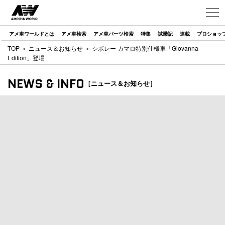
アメ車ワールドとは
アメ車検索
アメ車パーツ検索
特集
試乗記
連載
プロショッ
TOP
＞
ニュース＆お知らせ
＞ シボレー カマロ特別仕様車「Giovanna
Edition」登場
NEWS & INFO
［ニュース＆お知らせ］