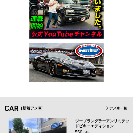
CAR
［新着アメ車］
アメ車一覧
ジープラングラーアンリミテッ
ドビキニエディション
558
万円