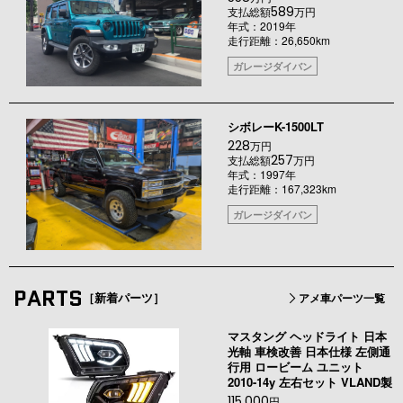
589
支払総額
万円
年式：2019年
走行距離：26,650km
ガレージダイバン
シボレーK-1500LT
228
万円
257
支払総額
万円
年式：1997年
走行距離：167,323km
ガレージダイバン
PARTS
［新着パーツ］
アメ車パーツ一覧
マスタング ヘッドライト 日本
光軸 車検改善 日本仕様 左側通
行用 ロービーム ユニット
2010-14y 左右セット VLAND製
115,000
円