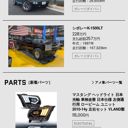
走行距離：26,650km
ガレージダイバン
シボレーK-1500LT
228
万円
257
支払総額
万円
年式：1997年
走行距離：167,323km
ガレージダイバン
PARTS
［新着パーツ］
アメ車パーツ一覧
マスタング ヘッドライト 日本
光軸 車検改善 日本仕様 左側通
行用 ロービーム ユニット
2010-14y 左右セット VLAND製
115,000
円
ELECTLICAL