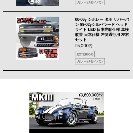
ガレージダイバン
00-06y シボレー タホ サバーバ
ン 99-02yシルバラード ヘッド
ライト LED 日本光軸仕様 車検
改善 日本仕様 左側通行用 左右
セット
115,000
円
EXTERIOR
ガレージダイバン