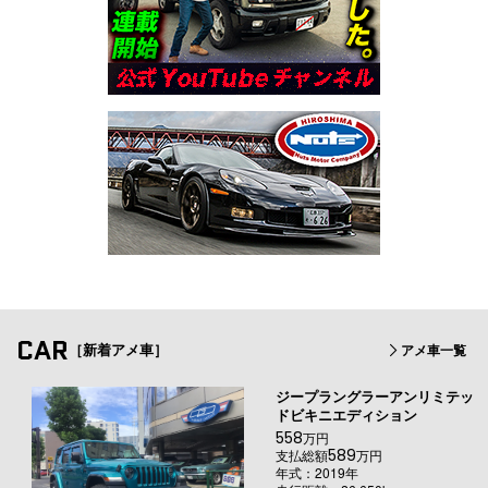
CAR
［新着アメ車］
アメ車一覧
ジープラングラーアンリミテッ
ドビキニエディション
558
万円
589
支払総額
万円
年式：2019年