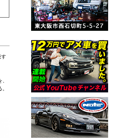
売す
を、
る。