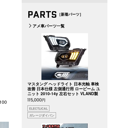
PARTS
［新着パーツ］
アメ車パーツ一覧
マスタング ヘッドライト 日本光軸 車検
改善 日本仕様 左側通行用 ロービーム ユ
ニット 2010-14y 左右セット VLAND製
115,000
円
00
ELECTLICAL
ガレージダイバン