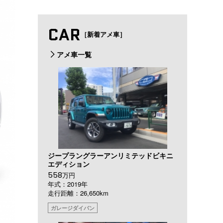
CAR
［新着アメ車］
アメ車一覧
ジープラングラーアンリミテッドビキニ
エディション
558
万円
年式：2019年
走行距離：26,650km
ガレージダイバン