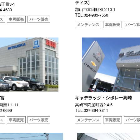
ティス)
丁目3-1
郡山市富田町双又10-1
4-4633
TEL.024-983-7550
ス
車両販売
パーツ販売
メンテナンス
車両販売
パーツ
都宮
キャデラック・シボレー高崎
瀬1-1-11
高崎市問屋町西2-4-5
2-6699
TEL.027-364-3311
ス
車両販売
パーツ販売
メンテナンス
車両販売
パーツ