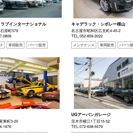
クラブインターナショナル
キャデラック・シボレー桜山
石原町579
名古屋市昭和区広見町4-45-2
7-0808
TEL.052-859-2022
ス
車両販売
パーツ販売
メンテナンス
車両販売
パーツ
ト
UGアーバンガレージ
東町3-20
茨木市横江1丁目15-52
4-1976
TEL.072-638-5579