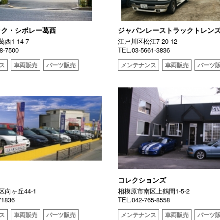
ック・シボレー葛西
ジャパンレーストラックトレン
西1-14-7
江戸川区松江7-20-12
8-7500
TEL.03-5661-3836
ス
車両販売
パーツ販売
メンテナンス
車両販売
パーツ
コレクションズ
向ヶ丘44-1
相模原市南区上鶴間1-5-2
71836
TEL.042-765-8558
ス
車両販売
パーツ販売
メンテナンス
車両販売
パーツ