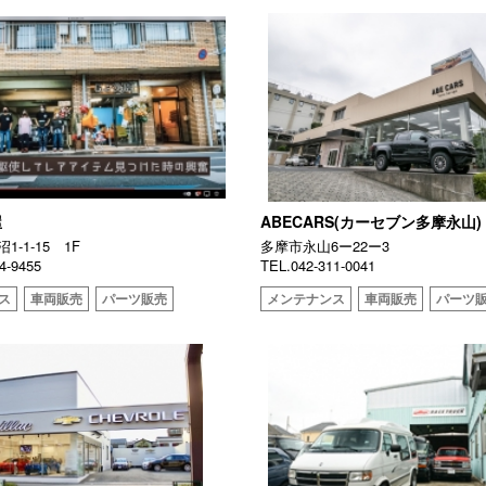
屋
ABECARS(カーセブン多摩永山)
-1-15 1F
多摩市永山6ー22ー3
4-9455
TEL.042-311-0041
ス
車両販売
パーツ販売
メンテナンス
車両販売
パーツ