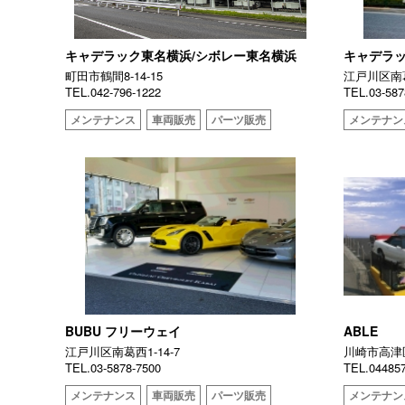
キャデラック東名横浜/シボレー東名横浜
キャデラ
町田市鶴間8-14-15
江戸川区南葛
TEL.042-796-1222
TEL.03-587
メンテナンス
車両販売
パーツ販売
メンテナン
BUBU フリーウェイ
ABLE
江戸川区南葛西1-14-7
川崎市高津区
TEL.03-5878-7500
TEL.04485
メンテナンス
車両販売
パーツ販売
メンテナン