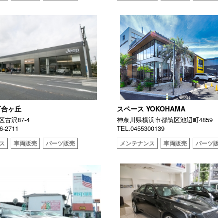
百合ヶ丘
スペース YOKOHAMA
古沢87-4
神奈川県横浜市都筑区池辺町4859
6-2711
TEL.0455300139
ス
車両販売
パーツ販売
メンテナンス
車両販売
パーツ