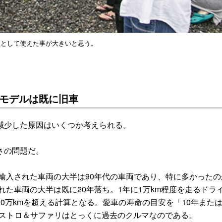
ーとして使えた事が大きいと思う。
モデルは既に旧車
減少した原因はいくつか考えられる。
さの問題だ。
輸入された車両の大半は90年代の車両であり、特に多かったの
れた車両の大半は既に20年落ち。1年に1万km程度を走るドラ
0万kmを超える計算となる。愛車の寿命の目安を「10年または
アストロ＆サファリはとっくに過去のクルマなのである。