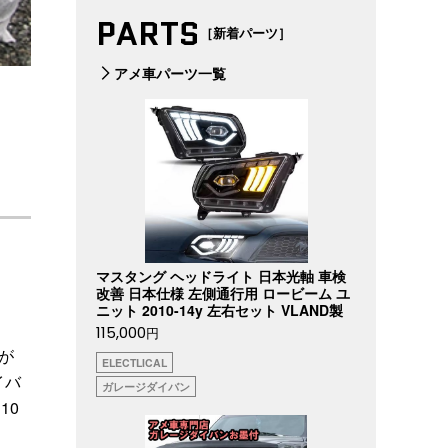
PARTS
［新着パーツ］
アメ車パーツ一覧
マスタング ヘッドライト 日本光軸 車検
改善 日本仕様 左側通行用 ロービーム ユ
ニット 2010-14y 左右セット VLAND製
115,000
円
が
ELECTLICAL
イバ
ガレージダイバン
10