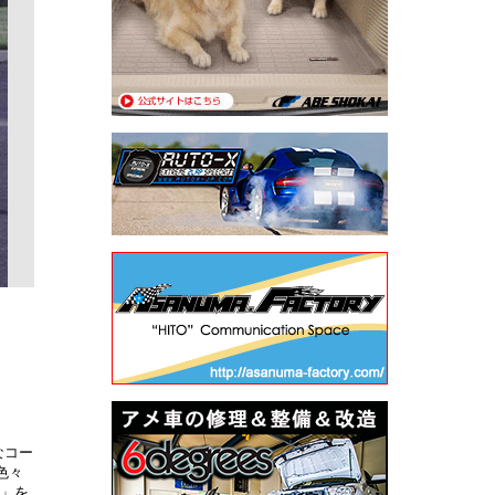
なコー
色々
由」を