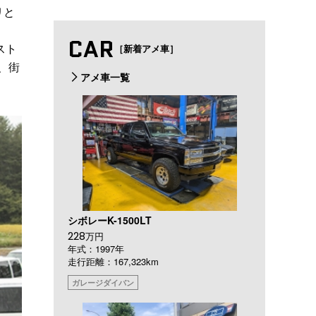
リと
CAR
スト
［新着アメ車］
、街
アメ車一覧
シボレーK-1500LT
228
万円
年式：1997年
走行距離：167,323km
ガレージダイバン