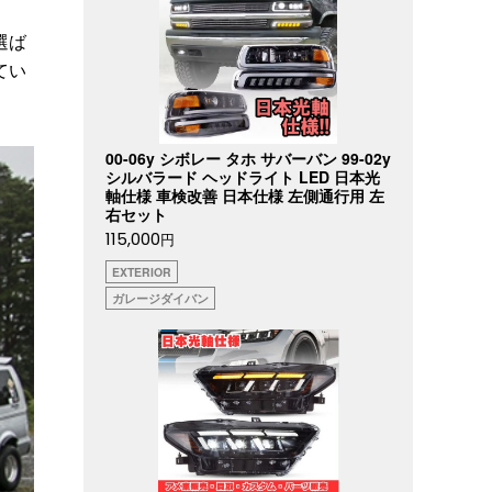
選ば
てい
00-06y シボレー タホ サバーバン 99-02y
シルバラード ヘッドライト LED 日本光
軸仕様 車検改善 日本仕様 左側通行用 左
右セット
115,000
円
EXTERIOR
ガレージダイバン