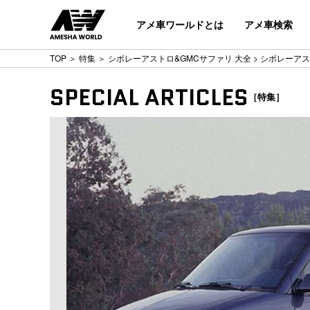
アメ車ワールドとは
アメ車検索
TOP
＞
特集
＞
シボレーアストロ&GMCサファリ 大全
> シボレーアス
SPECIAL ARTICLES
［特集］