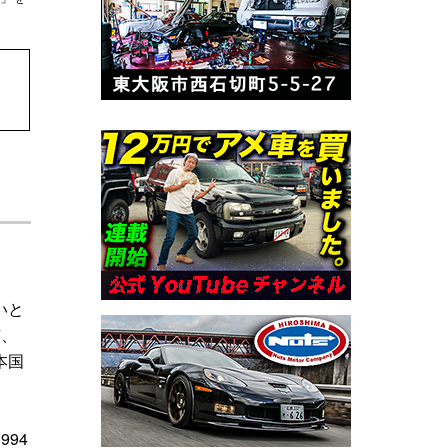
いと
京、
本国
94