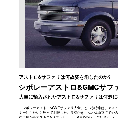
アストロ&サファリは何故姿を消したのか?
シボレーアストロ&GMCサファ
大量に輸入されたアストロ&サファリは何処に
「シボレーアストロ&GMCサファリ大全」という特集は、アス
ナーにしたいと思って創設した。最初かきちんと体系立ててや
な角度からアストロ&サファリという名車を検証していきたいと