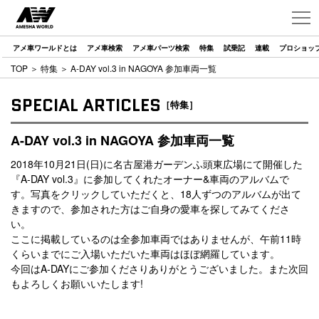
アメ車ワールドとは
アメ車検索
アメ車パーツ検索
特集
試乗記
連載
プロショッ
TOP
＞
特集
＞ A-DAY vol.3 in NAGOYA 参加車両一覧
SPECIAL ARTICLES
［特集］
A-DAY vol.3 in NAGOYA 参加車両一覧
2018年10月21日(日)に名古屋港ガーデンふ頭東広場にて開催した
『A-DAY vol.3』に参加してくれたオーナー&車両のアルバムで
す。写真をクリックしていただくと、18人ずつのアルバムが出て
きますので、参加された方はご自身の愛車を探してみてくださ
い。
ここに掲載しているのは全参加車両ではありませんが、午前11時
くらいまでにご入場いただいた車両はほぼ網羅しています。
今回はA-DAYにご参加くださりありがとうございました。また次回
もよろしくお願いいたします!