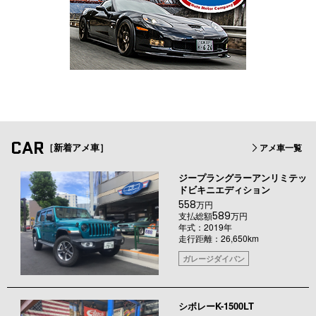
CAR
［新着アメ車］
アメ車一覧
ジープラングラーアンリミテッ
ドビキニエディション
558
万円
589
支払総額
万円
年式：2019年
走行距離：26,650km
ガレージダイバン
シボレーK-1500LT