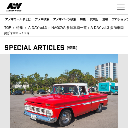
アメ車ワールドとは
アメ車検索
アメ車パーツ検索
特集
試乗記
連載
プロショッ
TOP
＞
特集
＞
A-DAY vol.3 in NAGOYA 参加車両一覧
> A-DAY vol.3 参加車両
紹介(163～180)
SPECIAL ARTICLES
［特集］