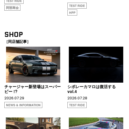
TEST RIDE
TEST RIDE
阿部商会
HPP
SHOP
［同店舗記事］
チャージャー新登場はスーパー
シボレーカマロは復活する
ビー !?
vol.4
2026.07.29
2026.07.28
NEWS & INFORMATION
TEST RIDE