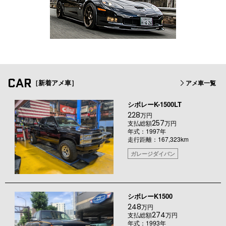
CAR
［新着アメ車］
アメ車一覧
シボレーK-1500LT
228
万円
257
支払総額
万円
年式：1997年
走行距離：167,323km
ガレージダイバン
シボレーK1500
248
万円
274
支払総額
万円
年式：1993年