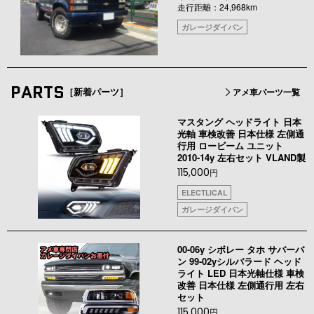
走行距離：24,968km
ガレージダイバン
PARTS
［新着パーツ］
アメ車パーツ一覧
マスタング ヘッドライト 日本
光軸 車検改善 日本仕様 左側通
行用 ロービーム ユニット
2010-14y 左右セット VLAND製
115,000
円
ELECTLICAL
ガレージダイバン
00-06y シボレー タホ サバーバ
ン 99-02yシルバラード ヘッド
ライト LED 日本光軸仕様 車検
改善 日本仕様 左側通行用 左右
セット
115,000
円