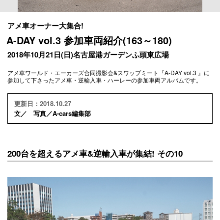
アメ車オーナー大集合!
A-DAY vol.3 参加車両紹介(163～180)
2018年10月21日(日)名古屋港ガーデンふ頭東広場
アメ車ワールド・エーカーズ合同撮影会&スワップミート『A-DAY vol.3 』に
参加して下さったアメ車・逆輸入車・ハーレーの参加車両アルバムです。
更新日：2018.10.27
文／ 写真／A-cars編集部
200台を超えるアメ車&逆輸入車が集結! その10