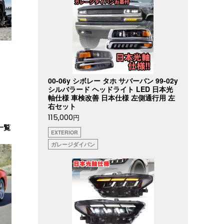
00-06y シボレー タホ サバーバン 99-02y
シルバラード ヘッドライト LED 日本光
軸仕様 車検改善 日本仕様 左側通行用 左
右セット
115,000
円
一覧
EXTERIOR
ガレージダイバン