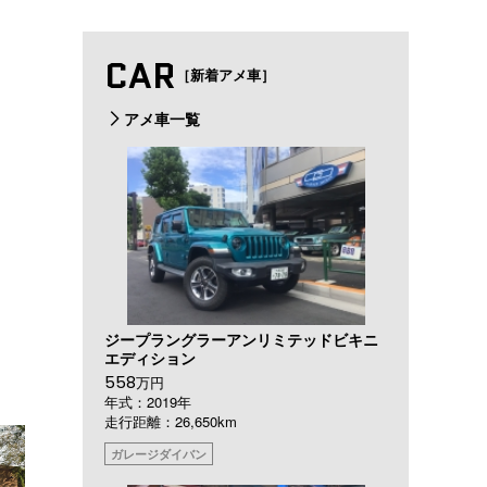
CAR
［新着アメ車］
アメ車一覧
ジープラングラーアンリミテッドビキニ
エディション
558
万円
年式：2019年
走行距離：26,650km
ガレージダイバン