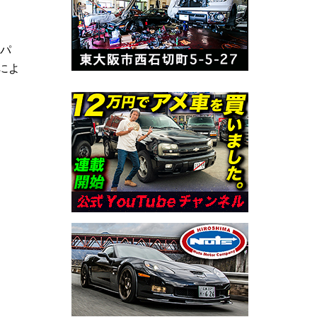
ンパ
によ