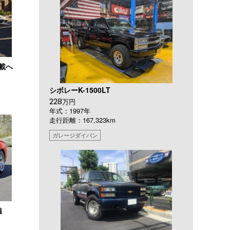
搭載へ
シボレーK-1500LT
228
万円
年式：1997年
走行距離：167,323km
ガレージダイバン
値