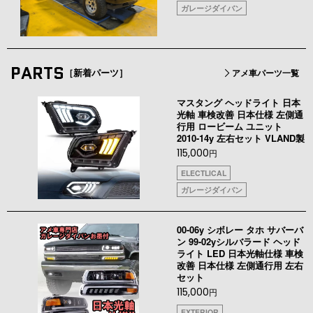
ガレージダイバン
PARTS
［新着パーツ］
アメ車パーツ一覧
マスタング ヘッドライト 日本
光軸 車検改善 日本仕様 左側通
行用 ロービーム ユニット
2010-14y 左右セット VLAND製
115,000
円
ELECTLICAL
ガレージダイバン
00-06y シボレー タホ サバーバ
ン 99-02yシルバラード ヘッド
ライト LED 日本光軸仕様 車検
改善 日本仕様 左側通行用 左右
セット
115,000
円
EXTERIOR