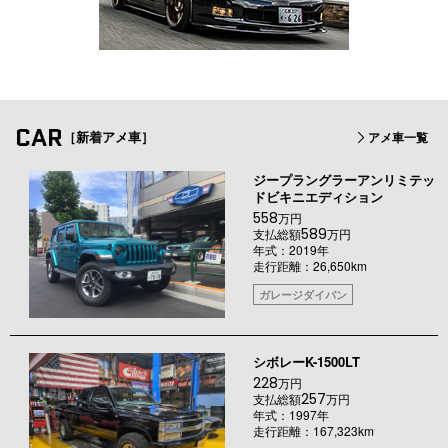
CAR
［新着アメ車］
アメ車一覧
ジープラングラーアンリミテッ
ドビキニエディション
558
万円
589
支払総額
万円
年式：2019年
走行距離：26,650km
ガレージダイバン
シボレーK-1500LT
228
万円
257
支払総額
万円
年式：1997年
走行距離：167,323km