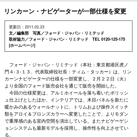
リンカーン・ナビゲーターが一部仕様を変更
更新日：2011.02.23
文／編集部 写真／フォード・ジャパン・リミテッド
取材協力／フォード・ジャパン・リミテッド TEL 0120-125-175
[
ホームページ
]
フォード・ジャパン・リミテッド（本社：東京都港区虎ノ
門４-３-１３、代表取締役社長：ティム・タッカー）は、リン
カーンナビゲーターの仕様を一部変更し、２月２２日（火）
より全国のフォード販売会社を通じて販売を開始した。
今回の仕様変更は、アルミホイールを落ち着いたポリッシ
ュ仕上げとしたほか、インテリアでは、木目パネルを新たに
暖かみのあるウォールナットに、トリムおよび操作スイッチ
類をアロイ＆ブロンズカラーへ変更したことで、よりモダン
で重厚感のある室内空間を演出している。またナビゲーゲシ
ョンシステムも最新モデルを採用し、操作性を向上させてい
る。