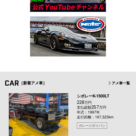
CAR
［新着アメ車］
アメ車一覧
シボレーK-1500LT
228
万円
257
支払総額
万円
年式：1997年
走行距離：167,323km
ガレージダイバン