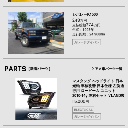
シボレーK1500
248
万円
274
支払総額
万円
年式：1993年
走行距離：24,968km
ガレージダイバン
PARTS
［新着パーツ］
アメ車パーツ一覧
マスタング ヘッドライト 日本
光軸 車検改善 日本仕様 左側通
行用 ロービーム ユニット
2010-14y 左右セット VLAND製
115,000
円
ELECTLICAL
ガレージダイバン