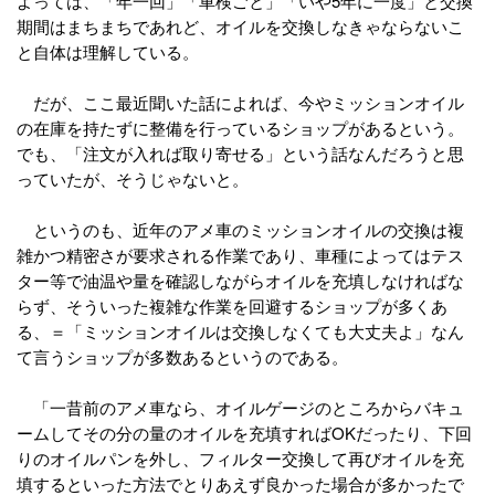
よっては、「年一回」「車検ごと」「いや5年に一度」と交換
期間はまちまちであれど、オイルを交換しなきゃならないこ
と自体は理解している。
だが、ここ最近聞いた話によれば、今やミッションオイル
の在庫を持たずに整備を行っているショップがあるという。
でも、「注文が入れば取り寄せる」という話なんだろうと思
っていたが、そうじゃないと。
というのも、近年のアメ車のミッションオイルの交換は複
雑かつ精密さが要求される作業であり、車種によってはテス
ター等で油温や量を確認しながらオイルを充填しなければな
らず、そういった複雑な作業を回避するショップが多くあ
る、＝「ミッションオイルは交換しなくても大丈夫よ」なん
て言うショップが多数あるというのである。
「一昔前のアメ車なら、オイルゲージのところからバキュ
ームしてその分の量のオイルを充填すればOKだったり、下回
りのオイルパンを外し、フィルター交換して再びオイルを充
填するといった方法でとりあえず良かった場合が多かったで