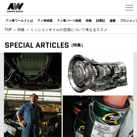
アメ車ワールドとは
アメ車検索
アメ車パーツ検索
特集
試乗記
連載
プロショッ
TOP
＞
特集
＞ ミッションオイルの交換について考えるススメ
SPECIAL ARTICLES
［特集］