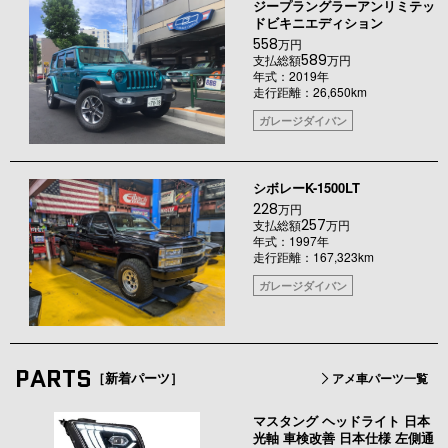
ジープラングラーアンリミテッ
ドビキニエディション
558
万円
589
支払総額
万円
年式：2019年
走行距離：26,650km
ガレージダイバン
シボレーK-1500LT
228
万円
257
支払総額
万円
年式：1997年
走行距離：167,323km
ガレージダイバン
PARTS
［新着パーツ］
アメ車パーツ一覧
マスタング ヘッドライト 日本
光軸 車検改善 日本仕様 左側通