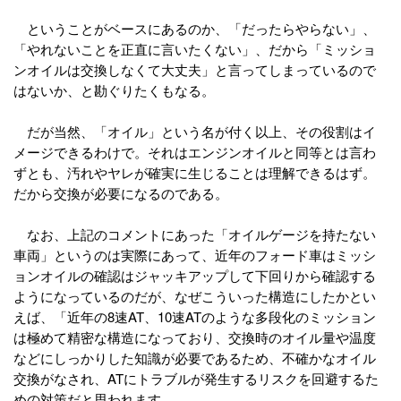
ということがベースにあるのか、「だったらやらない」、
「やれないことを正直に言いたくない」、だから「ミッショ
ンオイルは交換しなくて大丈夫」と言ってしまっているので
はないか、と勘ぐりたくもなる。
だが当然、「オイル」という名が付く以上、その役割はイ
メージできるわけで。それはエンジンオイルと同等とは言わ
ずとも、汚れやヤレが確実に生じることは理解できるはず。
だから交換が必要になるのである。
なお、上記のコメントにあった「オイルゲージを持たない
車両」というのは実際にあって、近年のフォード車はミッシ
ョンオイルの確認はジャッキアップして下回りから確認する
ようになっているのだが、なぜこういった構造にしたかとい
えば、「近年の8速AT、10速ATのような多段化のミッション
は極めて精密な構造になっており、交換時のオイル量や温度
などにしっかりした知識が必要であるため、不確かなオイル
交換がなされ、ATにトラブルが発生するリスクを回避するた
めの対策だと思われます。