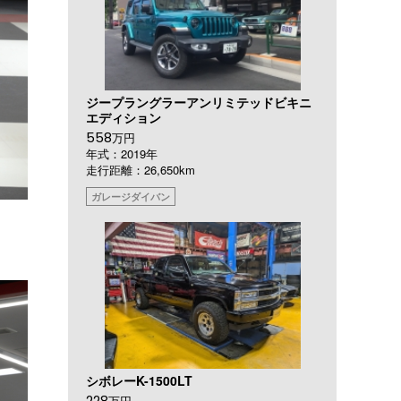
ジープラングラーアンリミテッドビキニ
エディション
558
万円
年式：2019年
走行距離：26,650km
ガレージダイバン
シボレーK-1500LT
228
万円