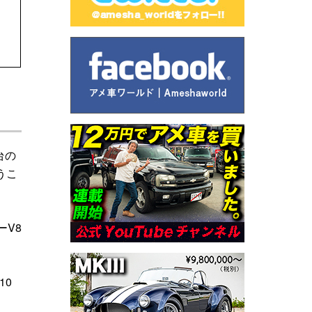
台の
うこ
ーV8
10