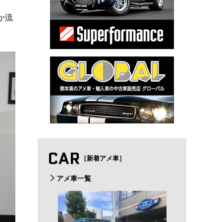
か流
CAR
［新着アメ車］
アメ車一覧