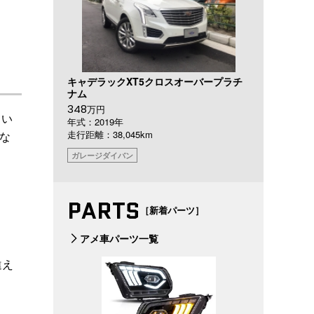
キャデラックXT5クロスオーバープラチ
ナム
348
万円
てい
年式：2019年
走行距離：38,045km
な
ガレージダイバン
。
PARTS
［新着パーツ］
アメ車パーツ一覧
違え