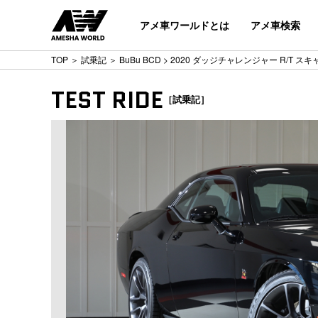
アメ車ワールドとは
アメ車検索
TOP
＞
試乗記
＞
BuBu BCD
> 2020 ダッジチャレンジャー R/T ス
TEST RIDE
［試乗記］