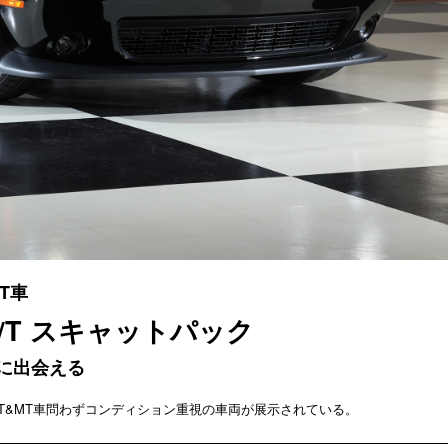
T車
R/T スキャットパック
に出会える
T&MT車問わずコンディション重視の車両が展示されている。