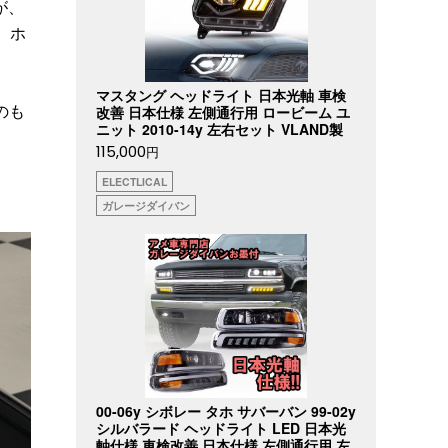
が、
、ホ
マスタング ヘッドライト 日本光軸 車検
のも
改善 日本仕様 左側通行用 ロービーム ユ
ニット 2010-14y 左右セット VLAND製
115,000
円
ELECTLICAL
ガレージダイバン
00-06y シボレー タホ サバーバン 99-02y
シルバラード ヘッドライト LED 日本光
軸仕様 車検改善 日本仕様 左側通行用 左