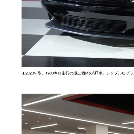
▲2020年型。1900キロ走行の極上個体のMT車。シンプルな