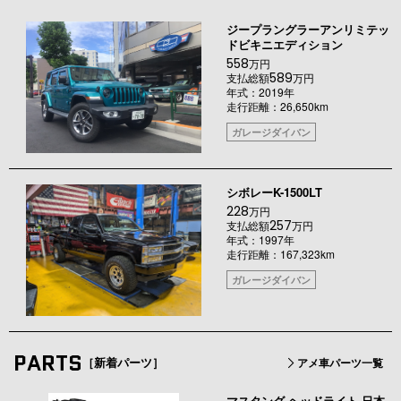
ジープラングラーアンリミテッ
ドビキニエディション
558
万円
589
支払総額
万円
年式：2019年
走行距離：26,650km
ガレージダイバン
シボレーK-1500LT
228
万円
257
支払総額
万円
年式：1997年
走行距離：167,323km
ガレージダイバン
PARTS
［新着パーツ］
アメ車パーツ一覧
マスタング ヘッドライト 日本