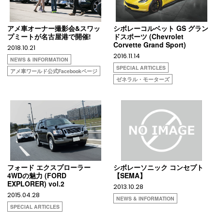
アメ車オーナー撮影会&スワッ
シボレーコルベット GS グラン
プミートが名古屋港で開催!
ドスポーツ (Chevrolet
Corvette Grand Sport)
2018.10.21
2016.11.14
NEWS & INFORMATION
SPECIAL ARTICLES
アメ車ワールド公式Facebookページ
ゼネラル・モーターズ
フォード エクスプローラー
シボレーソニック コンセプト
4WDの魅力 (FORD
【SEMA】
EXPLORER) vol.2
2013.10.28
2015.04.28
NEWS & INFORMATION
SPECIAL ARTICLES