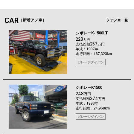
CAR
［新着アメ車］
アメ車一覧
シボレーK-1500LT
228
万円
257
支払総額
万円
年式：1997年
走行距離：167,323km
ガレージダイバン
シボレーK1500
248
万円
274
支払総額
万円
年式：1993年
走行距離：24,968km
ガレージダイバン