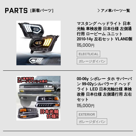
PARTS
［新着パーツ］
アメ車パーツ一覧
マスタング ヘッドライト 日本
光軸 車検改善 日本仕様 左側通
行用 ロービーム ユニット
2010-14y 左右セット VLAND製
115,000
円
ELECTLICAL
ガレージダイバン
00-06y シボレー タホ サバーバ
ン 99-02yシルバラード ヘッド
ライト LED 日本光軸仕様 車検
改善 日本仕様 左側通行用 左右
セット
115,000
円
EXTERIOR
ガレージダイバン