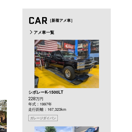
CAR
［新着アメ車］
アメ車一覧
シボレーK-1500LT
228
万円
年式：1997年
走行距離：167,323km
ガレージダイバン