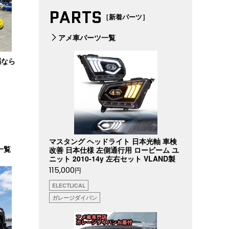
PARTS
［新着パーツ］
アメ車パーツ一覧
覇なら
マスタング ヘッドライト 日本光軸 車検
一覧
改善 日本仕様 左側通行用 ロービーム ユ
ニット 2010-14y 左右セット VLAND製
115,000
円
ELECTLICAL
ガレージダイバン