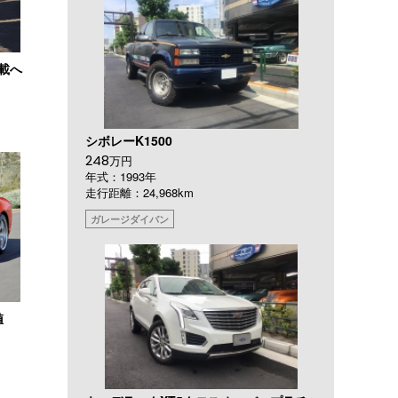
搭載へ
シボレーK1500
248
万円
年式：1993年
走行距離：24,968km
ガレージダイバン
値