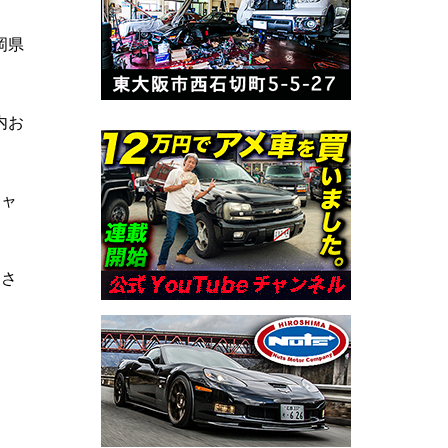
岡県
内お
キャ
発さ