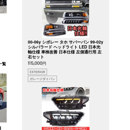
00-06y シボレー タホ サバーバン 99-02y
シルバラード ヘッドライト LED 日本光
軸仕様 車検改善 日本仕様 左側通行用 左
右セット
115,000
円
一覧
EXTERIOR
ガレージダイバン
値