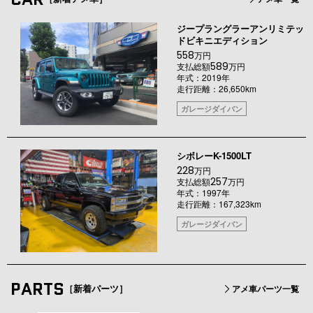
ジープラングラーアンリミテッ
ドビキニエディション
558
万円
589
支払総額
万円
年式：2019年
走行距離：26,650km
ガレージダイバン
シボレーK-1500LT
228
万円
257
支払総額
万円
年式：1997年
走行距離：167,323km
ガレージダイバン
PARTS
［新着パーツ］
アメ車パーツ一覧