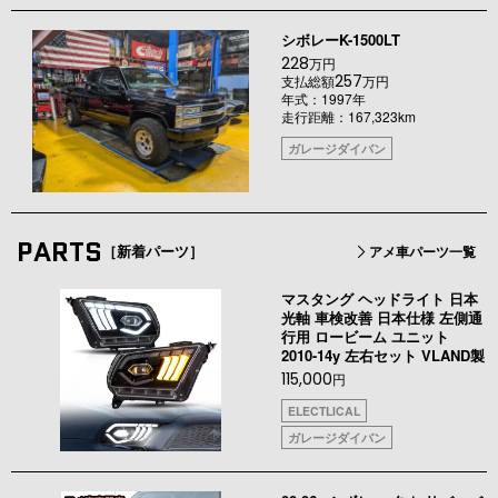
シボレーK-1500LT
228
万円
257
支払総額
万円
年式：1997年
走行距離：167,323km
ガレージダイバン
PARTS
［新着パーツ］
アメ車パーツ一覧
マスタング ヘッドライト 日本
光軸 車検改善 日本仕様 左側通
行用 ロービーム ユニット
2010-14y 左右セット VLAND製
115,000
円
ELECTLICAL
ガレージダイバン