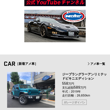
CAR
［新着アメ車］
アメ車一覧
ジープラングラーアンリミテッ
ドビキニエディション
558
万円
589
支払総額
万円
年式：2019年
走行距離：26,650km
ガレージダイバン