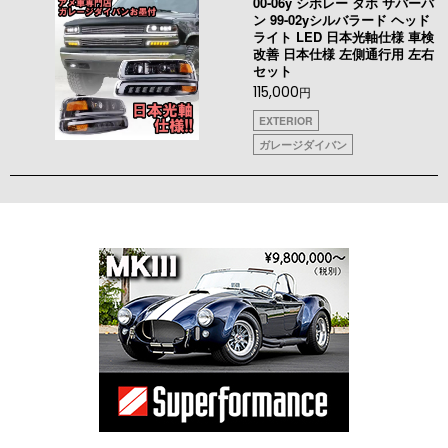
00-06y シボレー タホ サバーバ
ン 99-02yシルバラード ヘッド
ライト LED 日本光軸仕様 車検
改善 日本仕様 左側通行用 左右
セット
115,000
円
EXTERIOR
ガレージダイバン