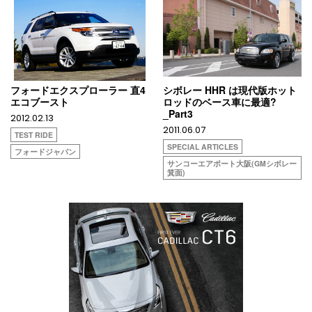
フォードエクスプローラー 直4
シボレー HHR は現代版ホット
エコブースト
ロッドのベース車に最適?
_Part3
2012.02.13
2011.06.07
TEST RIDE
SPECIAL ARTICLES
フォードジャパン
サンコーエアポート大阪(GMシボレー
箕面)