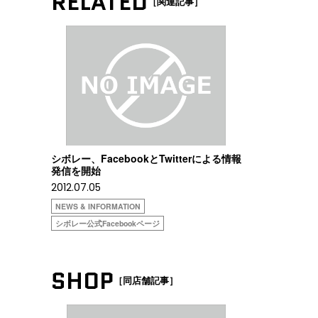
RELATED
［関連記事］
シボレー、FacebookとTwitterによる情報
発信を開始
2012.07.05
NEWS & INFORMATION
シボレー公式Facebookページ
SHOP
［同店舗記事］