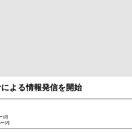
tterによる情報発信を開始
ージ
]
ページ
]