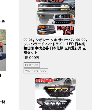
一覧
00-06y シボレー タホ サバーバン 99-02y
シルバラード ヘッドライト LED 日本光
軸仕様 車検改善 日本仕様 左側通行用 左
右セット
115,000
円
EXTERIOR
ガレージダイバン
値
一覧