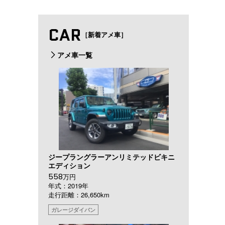
CAR
［新着アメ車］
アメ車一覧
ジープラングラーアンリミテッドビキニ
エディション
558
万円
年式：2019年
走行距離：26,650km
ガレージダイバン