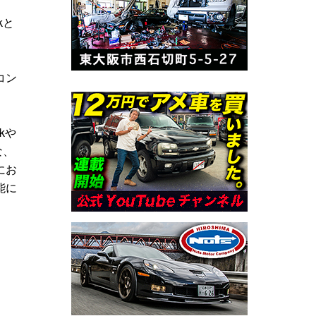
kと
コン
kや
な、
にお
能に