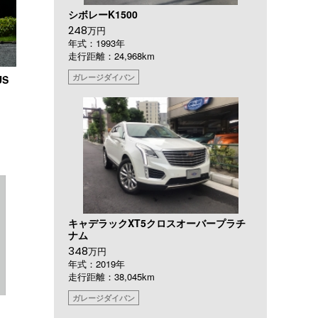
シボレーK1500
248
万円
年式：1993年
走行距離：24,968km
ガレージダイバン
US
キャデラックXT5クロスオーバープラチ
ナム
348
万円
年式：2019年
走行距離：38,045km
ガレージダイバン