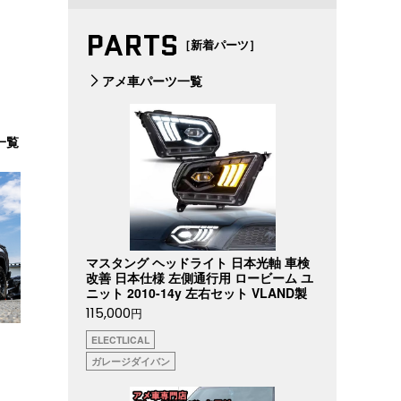
PARTS
［新着パーツ］
アメ車パーツ一覧
一覧
マスタング ヘッドライト 日本光軸 車検
改善 日本仕様 左側通行用 ロービーム ユ
ニット 2010-14y 左右セット VLAND製
115,000
円
ELECTLICAL
ガレージダイバン