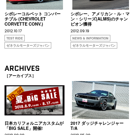
シボレーコルベット コンバー
シボレー、アメリカン・ル・マ
チブル (CHEVROLET
ン・シリーズ(ALMS)のチャン
CORVETTE CONV.)
ピオン獲得
2012.10.17
2012.09.19
TEST RIDE
NEWS & INFORMATION
ゼネラルモーターズジャパン
ゼネラルモーターズジャパン
ARCHIVES
［アーカイブス］
日本カリフォルニアカスタムが
2017 ダッジチャレンジャー
「BIG SALE」開催!
T/A