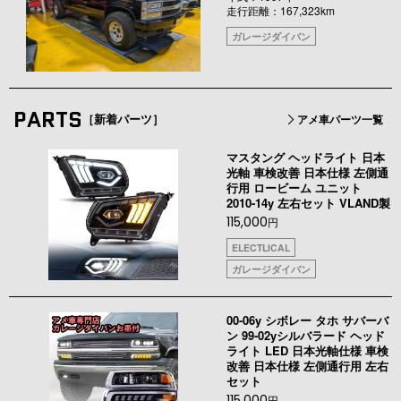
走行距離：167,323km
ガレージダイバン
PARTS
［新着パーツ］
アメ車パーツ一覧
マスタング ヘッドライト 日本
光軸 車検改善 日本仕様 左側通
行用 ロービーム ユニット
2010-14y 左右セット VLAND製
115,000
円
ELECTLICAL
ガレージダイバン
00-06y シボレー タホ サバーバ
ン 99-02yシルバラード ヘッド
ライト LED 日本光軸仕様 車検
改善 日本仕様 左側通行用 左右
セット
115,000
円