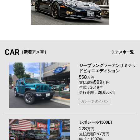
CAR
［新着アメ車］
アメ車一覧
ジープラングラーアンリミテッ
ドビキニエディション
558
万円
589
支払総額
万円
年式：2019年
走行距離：26,650km
ガレージダイバン
シボレーK-1500LT
228
万円
257
支払総額
万円
年式：1997年