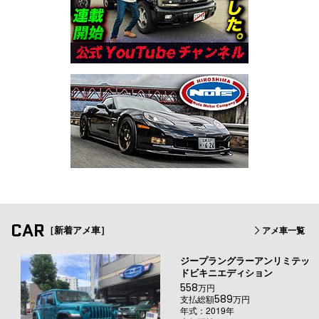
CAR
［新着アメ車］
アメ車一覧
ジープラングラーアンリミテッ
ドビキニエディション
558
万円
589
支払総額
万円
年式：2019年