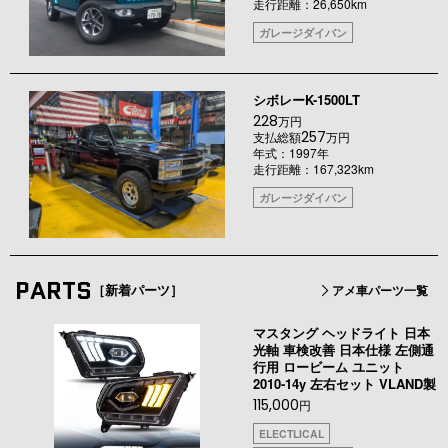
走行距離：26,650km
ガレージダイバン
シボレーK-1500LT
228
万円
257
支払総額
万円
年式：1997年
走行距離：167,323km
ガレージダイバン
PARTS
［新着パーツ］
アメ車パーツ一覧
マスタング ヘッドライト 日本
光軸 車検改善 日本仕様 左側通
行用 ロービーム ユニット
2010-14y 左右セット VLAND製
115,000
円
ELECTLICAL