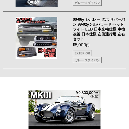
ガレージダイバン
00-06y シボレー タホ サバーバ
ン 99-02yシルバラード ヘッド
ライト LED 日本光軸仕様 車検
改善 日本仕様 左側通行用 左右
セット
115,000
円
EXTERIOR
ガレージダイバン