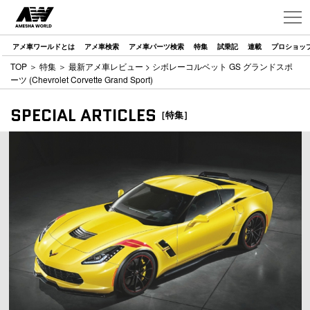
アメ車ワールドとは
アメ車検索
アメ車パーツ検索
特集
試乗記
連載
プロショッ
TOP
＞
特集
＞
最新アメ車レビュー
> シボレーコルベット GS グランドスポ
ーツ (Chevrolet Corvette Grand Sport)
SPECIAL ARTICLES
［特集］