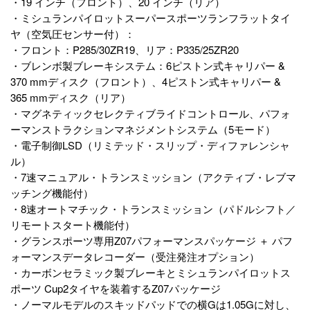
・19 インチ（フロント）、20 インチ（リア）
・ミシュランパイロットスーパースポーツランフラットタイ
ヤ（空気圧センサー付）：
・フロント：P285/30ZR19、リア：P335/25ZR20
・ブレンボ製ブレーキシステム：6ピストン式キャリパー &
370 mmディスク（フロント）、4ピストン式キャリパー &
365 mmディスク（リア）
・マグネティックセレクティブライドコントロール、パフォ
ーマンストラクションマネジメントシステム（5モード）
・電子制御LSD（リミテッド・スリップ・ディファレンシャ
ル）
・7速マニュアル・トランスミッション（アクティブ・レブマ
ッチング機能付）
・8速オートマチック・トランスミッション（パドルシフト／
リモートスタート機能付）
・グランスポーツ専用Z07パフォーマンスパッケージ ＋ パフ
ォーマンスデータレコーダー（受注発注オプション）
・カーボンセラミック製ブレーキとミシュランパイロットス
ポーツ Cup2タイヤを装着するZ07パッケージ
・ノーマルモデルのスキッドパッドでの横Gは1.05Gに対し、