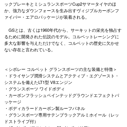
ックブレーキとミシュランスポーツCup2サマータイヤのほ
か、強力なダウンフォースを生み出すヴィジブルカーボンフ
ァイバー・エアロパッケージが装着される。
GSとは、古くは1960年代から、サーキットの栄光を独占す
るために開発された伝説のモデル。コルベットレーシングに
多大な影響を与えただけでなく、コルベットの歴史に欠かせ
ない存在と言われている。
＜シボレー コルベット グランスポーツの主な装備と特徴＞
・ドライサンプ潤滑システムとアクティブ・エグゾースト・
システムを備えたLT1型 V8エンジン
・グランスポーツ ワイドボディ
・カーボンフラッシュペインテッドグラウンドエフェクトパ
ッケージ
・ボディカラードカーボン製ルーフパネル
・グランスポーツ専用サテンブラックアルミホイール（レッ
ドストライプ付）