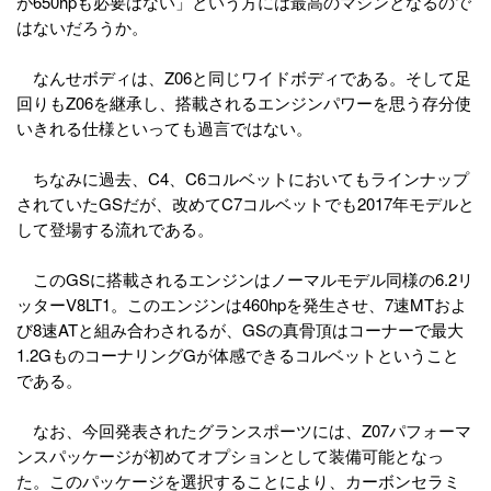
が650hpも必要はない」という方には最高のマシンとなるので
はないだろうか。
なんせボディは、Z06と同じワイドボディである。そして足
回りもZ06を継承し、搭載されるエンジンパワーを思う存分使
いきれる仕様といっても過言ではない。
ちなみに過去、C4、C6コルベットにおいてもラインナップ
されていたGSだが、改めてC7コルベットでも2017年モデルと
して登場する流れである。
このGSに搭載されるエンジンはノーマルモデル同様の6.2リ
ッターV8LT1。このエンジンは460hpを発生させ、7速MTおよ
び8速ATと組み合わされるが、GSの真骨頂はコーナーで最大
1.2GものコーナリングGが体感できるコルベットということ
である。
なお、今回発表されたグランスポーツには、Z07パフォーマ
ンスパッケージが初めてオプションとして装備可能となっ
た。このパッケージを選択することにより、カーボンセラミ