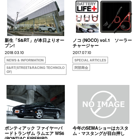
新生「S&RT」が本日よりオー
ノコ (NOCO) vol.1 ソーラー
プン!
チャージャー
2018.03.10
2017.07.10
NEWS & INFORMATION
SPECIAL ARTICLES
S&RT(STREET&RACING TECHNOLO
阿部商会
GY)
ポンティアック ファイヤーバ
今年のSEMAショーはカスタ
ードトランザム ラムエア WS6
ム・マスタングが目白押し
(PONTIAC FIREBIRD