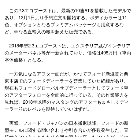
この2.3エコブーストは、最新の10速ATを搭載したモデルで
あり、12月1日より予約注文を開始する。ボディカラーは11
色、オプションとなるプレミアムパッケージも用意するな
ど、単なる直輸入の域を超えた販売である。
2018年型2.3エコブーストは、エクステリア及びインテリア
のメーターパネル等が一新されており、価格は498万円（車両
本体価格）となる。
一方気になるアフター面だが、かつてフォード新滋賀と栗
東本店でのフォードディーラーを営業していた経緯があり、
現在もフォードグローバルサブディーラーとしてフォード車
のアフターフォローを全面的に行っている。その作業能力を
見れば、2018年以降のマスタングのアフターもまさしくディ
ーラー並のレベルを期待していいはずだ。
実際、フォード・ジャパンの日本撤退以降、フォードの新
型モデルに関する問い合わせや引き合いが多数発生した、直
接輸入ということもあり今回の導入に至ったというが、その