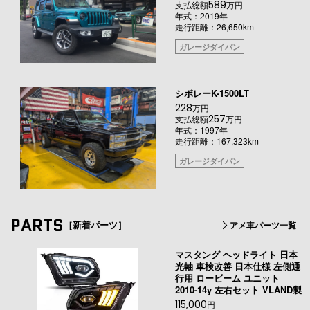
589
支払総額
万円
年式：2019年
走行距離：26,650km
ガレージダイバン
シボレーK-1500LT
228
万円
257
支払総額
万円
年式：1997年
走行距離：167,323km
ガレージダイバン
PARTS
［新着パーツ］
アメ車パーツ一覧
マスタング ヘッドライト 日本
光軸 車検改善 日本仕様 左側通
行用 ロービーム ユニット
2010-14y 左右セット VLAND製
115,000
円