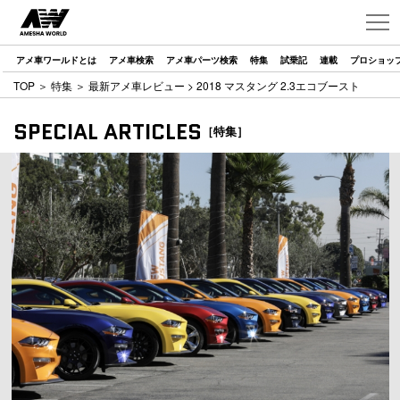
アメ車ワールドとは
アメ車検索
アメ車パーツ検索
特集
試乗記
連載
プロショッ
TOP
＞
特集
＞
最新アメ車レビュー
> 2018 マスタング 2.3エコブースト
SPECIAL ARTICLES
［特集］