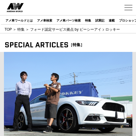
アメ車ワールドとは
アメ車検索
アメ車パーツ検索
特集
試乗記
連載
プロショッ
TOP
＞
特集
＞
フォード認定サービス拠点 by ピーシーアイ
> ロッキー
SPECIAL ARTICLES
［特集］