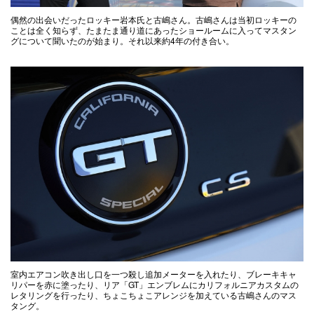
偶然の出会いだったロッキー岩本氏と古嶋さん。古嶋さんは当初ロッキーの
ことは全く知らず、たまたま通り道にあったショールームに入ってマスタン
グについて聞いたのが始まり。それ以来約4年の付き合い。
室内エアコン吹き出し口を一つ殺し追加メーターを入れたり、ブレーキキャ
リパーを赤に塗ったり、リア「GT」エンブレムにカリフォルニアカスタムの
レタリングを行ったり、ちょこちょこアレンジを加えている古嶋さんのマス
タング。