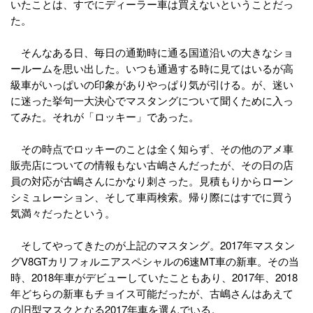
いたことは、すでにディーラー車は買えないということだっ
た。
そんなある日、毎日の通勤時に通る国道沿いの大きなショ
ールームを思い出した。いつも通過する時に見てはいるが高
級車がいっぱいの印象がありやっぱり気が引ける。が、迷い
に迷った挙句一大決心でマスタングについて聞くために入っ
てみた。それが「ロッキー」であった。
その時点でロッキーのことは全く知らず、その他のアメ車
販売店についての情報もない古嶋さんだったが、その日の店
員の対応が古嶋さんにかなり刺さった。見積もりからローン
シミュレーション、そして車両検索。帰り際にはすでに買う
気満々だったという。
そしてやってきたのが上記のマスタング。2017年マスタン
グV8GTカリフォルニアスペシャルの6速MT車の新車。その当
時、2018年車がデビューしていたこともあり、2017年、2018
年どちらの新車もチョイス可能だったが、古嶋さんはあえて
の旧型マスクとなる2017年車を選んでいる。