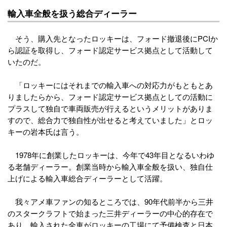
輸入車全般を扱う総合ディーラー
そう、購入先となったロッキーは、フォード撤退後にPCIか
ら認証を取得し、フォード認定サービス拠点として活動して
いたのだ。
「ロッキーにはそれまでの輸入車への対応力がもともとあ
りましたらから、フォード認定サービス拠点としての活動に
プラスして独自で車両販売が行えるというメリットがありま
すので、総合力で独自性が出せると考えていました」とロッ
キーの岩本氏は言う。
1978年に創業したロッキーは、今年で43年目となるいわゆ
る老舗ディーラー。創業当時から輸入車全般を扱い、独自仕
上げによる輸入車総合ディーラーとして活躍。
我々アメ車ファンの知るところでは、90年代前半から三井
のスタークラフトで始まった三井ディーラーの中心的存在で
あり、輸入された全車がロッキーの工場にて予備検査と日本