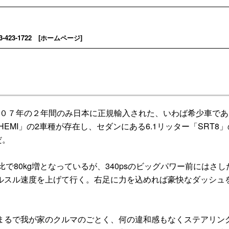
3-1722 [
ホームページ
]
００７年の２年間のみ日本に正規輸入された、いわば希少車であ
7HEMI」の2車種が存在し、セダンにある6.1リッター「SRT8
だ。
ン比で80kg増となっているが、340psのビッグパワー前にはさし
ルスル速度を上げて行く。右足に力を込めれば豪快なダッシュ
るで我が家のクルマのごとく、何の違和感もなくステアリン