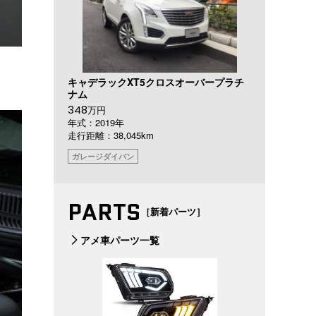
キャデラックXT5クロスオーバープラチ
ナム
348
万円
年式：2019年
走行距離：38,045km
ガレージダイバン
PARTS
［新着パーツ］
アメ車パーツ一覧