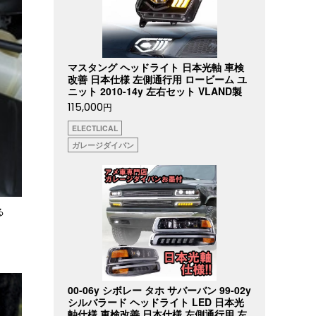
マスタング ヘッドライト 日本光軸 車検
改善 日本仕様 左側通行用 ロービーム ユ
ニット 2010-14y 左右セット VLAND製
115,000
円
ELECTLICAL
ガレージダイバン
る
00-06y シボレー タホ サバーバン 99-02y
シルバラード ヘッドライト LED 日本光
軸仕様 車検改善 日本仕様 左側通行用 左