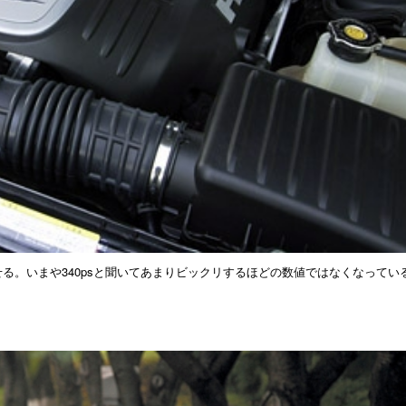
を発生させる。いまや340psと聞いてあまりビックリするほどの数値ではなくなってい