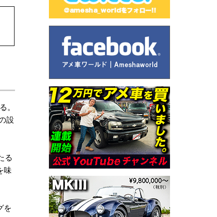
る。
」の設
たる
を味
グを