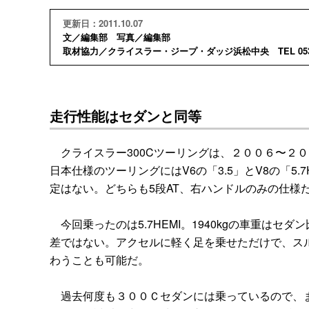
更新日：2011.10.07
文／編集部 写真／編集部
取材協力／クライスラー・ジープ・ダッジ浜松中央 TEL 053-42
走行性能はセダンと同等
クライスラー300Cツーリングは、２００６〜２
日本仕様のツーリングにはV6の「3.5」とV8の「5.
定はない。どちらも5段AT、右ハンドルのみの仕様
今回乗ったのは5.7HEMI。1940kgの車重はセダ
差ではない。アクセルに軽く足を乗せただけで、ス
わうことも可能だ。
過去何度も３００Ｃセダンには乗っているので、ま