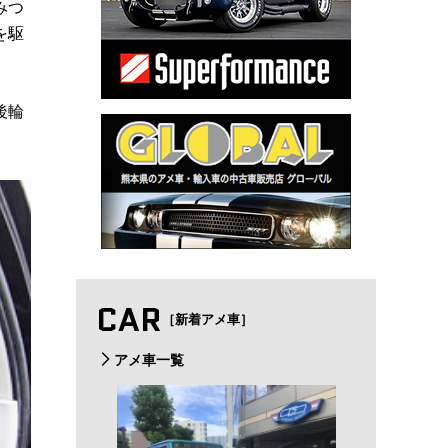
みつ
を駆
後輪
CAR
［新着アメ車］
アメ車一覧