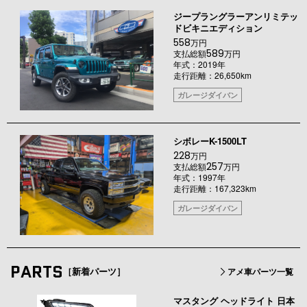
ジープラングラーアンリミテッ
ドビキニエディション
558
万円
589
支払総額
万円
年式：2019年
走行距離：26,650km
ガレージダイバン
シボレーK-1500LT
228
万円
257
支払総額
万円
年式：1997年
走行距離：167,323km
ガレージダイバン
PARTS
［新着パーツ］
アメ車パーツ一覧
マスタング ヘッドライト 日本