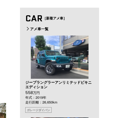
CAR
［新着アメ車］
アメ車一覧
ジープラングラーアンリミテッドビキニ
エディション
558
万円
年式：2019年
走行距離：26,650km
ガレージダイバン