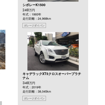
シボレーK1500
248
万円
年式：1993年
走行距離：24,968km
ガレージダイバン
始
キャデラックXT5クロスオーバープラチ
ナム
348
万円
年式：2019年
走行距離：38,045km
ガレージダイバン