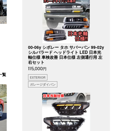
00-06y シボレー タホ サバーバン 99-02y
シルバラード ヘッドライト LED 日本光
軸仕様 車検改善 日本仕様 左側通行用 左
右セット
115,000
円
一覧
EXTERIOR
ガレージダイバン