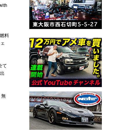
ith
を燃料
ジェ
全て
ス出
り無