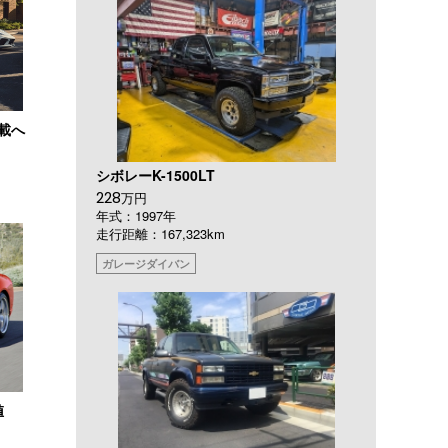
搭載へ
シボレーK-1500LT
228
万円
年式：1997年
走行距離：167,323km
ガレージダイバン
値