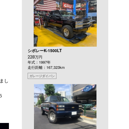
シボレーK-1500LT
228
万円
年式：1997年
走行距離：167,323km
ガレージダイバン
まし
５