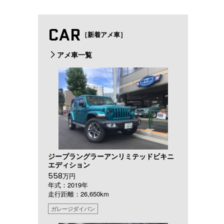
CAR
［新着アメ車］
アメ車一覧
ジープラングラーアンリミテッドビキニ
エディション
558
万円
年式：2019年
走行距離：26,650km
ガレージダイバン