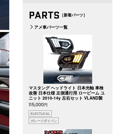
PARTS
［新着パーツ］
アメ車パーツ一覧
マスタング ヘッドライト 日本光軸 車検
改善 日本仕様 左側通行用 ロービーム ユ
ニット 2010-14y 左右セット VLAND製
115,000
円
ELECTLICAL
ガレージダイバン