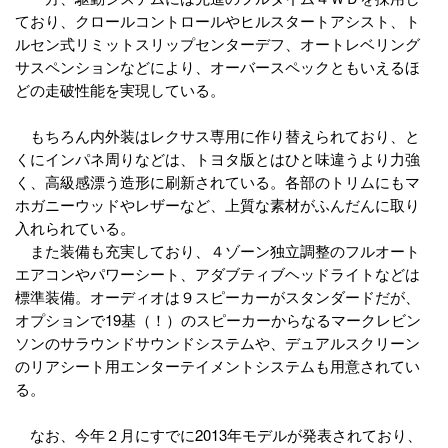
ており、クロールコントロールやヒルスタートアシスト、ト
ルセン式リミットスリップセンターデフ、オートレベリング
サスペンションなどにより、オーバースペックともいえるほ
どの走破性能を実現している。
もちろん内外装はレクサス専用に作り替えられており、と
くにインパネ周りなどは、トヨタ版とはひと味違うより力強
く、高級感漂う造形に刷新されている。各部のトリムにもマ
ホガニーウッドやレザーなど、上質な素材がふんだんに取り
入れられている。
また装備も充実しており、４ゾーン独立調整のフルオート
エアコンやパワーシート、アダブティブヘッドライトなどは
標準装備。オーディオは９スピーカーがスタンダードだが、
オプションで19基（！）のスピーカーからなるマークレビン
ソンのサラウンドサウンドシステムや、デュアルスクリーン
のリアシート用エンターテイメントシステムも用意されてい
る。
なお、今年２月にすでに2013年モデルが発表されており、