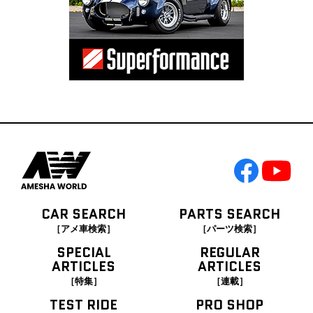
CAR SEARCH
PARTS SEARCH
［アメ車検索］
［パーツ検索］
SPECIAL
REGULAR
ARTICLES
ARTICLES
［特集］
［連載］
TEST RIDE
PRO SHOP