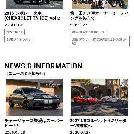
2015 シボレー タホ
第一回アメ車オーナーミーティ
(CHEVROLET TAHOE) vol.2
ングを終えて
2014.08.01
2012.11.27
TEST RIDE
REGULAR ARTICLES
BUBU / ミツオカ
田園プラザ川場(群馬県川場村の道の
駅)
NEWS & INFORMATION
［ニュース＆お知らせ］
チャージャー新登場はスーパー
2027 C8コルベット 6.7リッタ
ビー !?
ーV8搭載へ
2026.07.29
2026.07.27