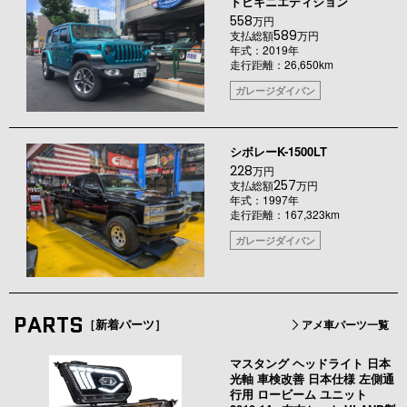
ドビキニエディション
558
万円
589
支払総額
万円
年式：2019年
走行距離：26,650km
ガレージダイバン
シボレーK-1500LT
228
万円
257
支払総額
万円
年式：1997年
走行距離：167,323km
ガレージダイバン
PARTS
［新着パーツ］
アメ車パーツ一覧
マスタング ヘッドライト 日本
光軸 車検改善 日本仕様 左側通
行用 ロービーム ユニット