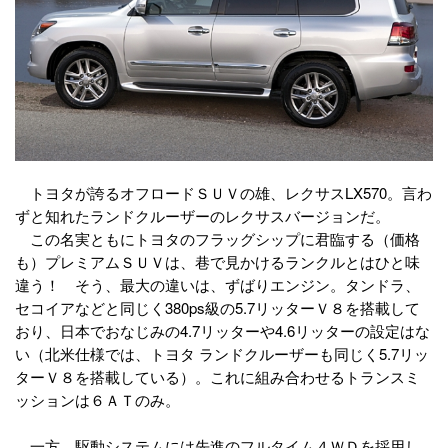
トヨタが誇るオフロードＳＵＶの雄、レクサスLX570。言わ
ずと知れたランドクルーザーのレクサスバージョンだ。
この名実ともにトヨタのフラッグシップに君臨する（価格
も）プレミアムＳＵＶは、巷で見かけるランクルとはひと味
違う！ そう、最大の違いは、ずばりエンジン。タンドラ、
セコイアなどと同じく380ps級の5.7リッターＶ８を搭載して
おり、日本でおなじみの4.7リッターや4.6リッターの設定はな
い（北米仕様では、トヨタ ランドクルーザーも同じく5.7リッ
ターＶ８を搭載している）。これに組み合わせるトランスミ
ッションは６ＡＴのみ。
一方、駆動システムには先進のフルタイム４ＷＤを採用し