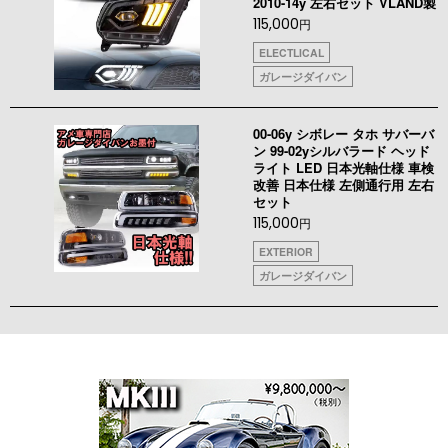
2010-14y 左右セット VLAND製
115,000
円
ELECTLICAL
ガレージダイバン
00-06y シボレー タホ サバーバ
ン 99-02yシルバラード ヘッド
ライト LED 日本光軸仕様 車検
改善 日本仕様 左側通行用 左右
セット
115,000
円
EXTERIOR
ガレージダイバン