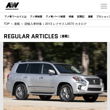
アメ車ワールドとは
アメ車検索
アメ車パーツ検索
特集
試乗記
連載
プロショッ
TOP
＞
連載
＞
逆輸入車特集
> 2013 レクサス LX570 カタログ
REGULAR ARTICLES
［連載］