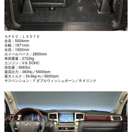
ＳＰＥＣ：ＬＸ５７０
全長：5004mm
全幅：1971mm
全高：1920mm
ホイールベース：2850mm
車両重量：2722kg
エンジン：V８ DOHC
排気量：5663cc
最高出力：383hp／5600rpm
最大トルク：54.6kg-m／3600rpm
サスペンション：Ｆダブルウィッシュボーン／Ｒ４リンク